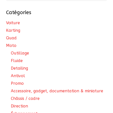
cho
sur
Catégories
la
Voiture
pa
Karting
du
Quad
pro
Moto
Outillage
Fluide
Detailing
Antivol
Promo
Accessoire, gadget, documentation & miniature
Châssis / cadre
Direction