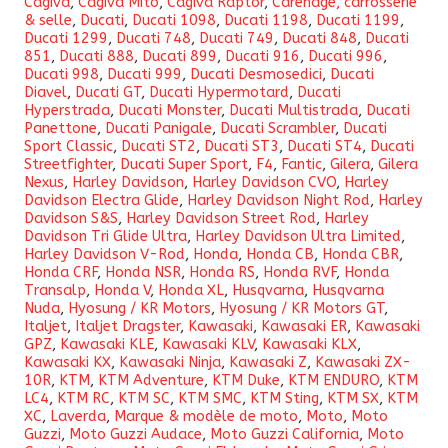
Cagiva
,
Cagiva Mito
,
Cagiva Raptor
,
Carénage, carrosserie
néoprène
& selle
,
Ducati
,
Ducati 1098
,
Ducati 1198
,
Ducati 1199
,
Ducati 1299
,
Ducati 748
,
Ducati 749
,
Ducati 848
,
Ducati
pour
851
,
Ducati 888
,
Ducati 899
,
Ducati 916
,
Ducati 996
,
selle
Ducati 998
,
Ducati 999
,
Ducati Desmosedici
,
Ducati
Diavel
,
Ducati GT
,
Ducati Hypermotard
,
Ducati
de
Hyperstrada
,
Ducati Monster
,
Ducati Multistrada
,
Ducati
moto
Panettone
,
Ducati Panigale
,
Ducati Scrambler
,
Ducati
Sport Classic
,
Ducati ST2
,
Ducati ST3
,
Ducati ST4
,
Ducati
200
Streetfighter
,
Ducati Super Sport
,
F4
,
Fantic
,
Gilera
,
Gilera
Nexus
,
Harley Davidson
,
Harley Davidson CVO
,
Harley
x
Davidson Electra Glide
,
Harley Davidson Night Rod
,
Harley
150
Davidson S&S
,
Harley Davidson Street Rod
,
Harley
Davidson Tri Glide Ultra
,
Harley Davidson Ultra Limited
,
x
Harley Davidson V-Rod
,
Honda
,
Honda CB
,
Honda CBR
,
55mm
Honda CRF
,
Honda NSR
,
Honda RS
,
Honda RVF
,
Honda
Transalp
,
Honda V
,
Honda XL
,
Husqvarna
,
Husqvarna
Nuda
,
Hyosung / KR Motors
,
Hyosung / KR Motors GT
,
Italjet
,
Italjet Dragster
,
Kawasaki
,
Kawasaki ER
,
Kawasaki
GPZ
,
Kawasaki KLE
,
Kawasaki KLV
,
Kawasaki KLX
,
Kawasaki KX
,
Kawasaki Ninja
,
Kawasaki Z
,
Kawasaki ZX-
10R
,
KTM
,
KTM Adventure
,
KTM Duke
,
KTM ENDURO
,
KTM
LC4
,
KTM RC
,
KTM SC
,
KTM SMC
,
KTM Sting
,
KTM SX
,
KTM
XC
,
Laverda
,
Marque & modèle de moto
,
Moto
,
Moto
Guzzi
,
Moto Guzzi Audace
,
Moto Guzzi California
,
Moto