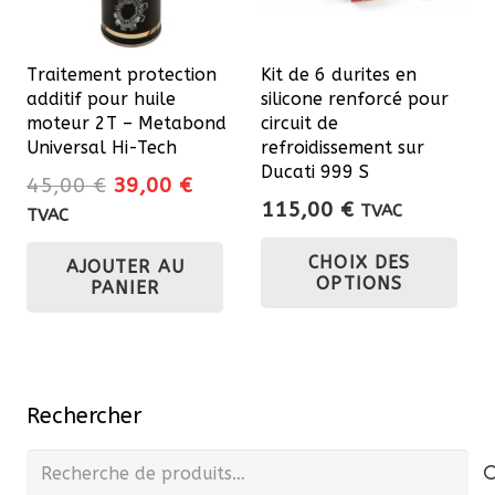
Traitement protection
Kit de 6 durites en
additif pour huile
silicone renforcé pour
moteur 2T – Metabond
circuit de
Universal Hi-Tech
refroidissement sur
Ducati 999 S
Le
Le
45,00
€
39,00
€
115,00
€
prix
prix
TVAC
TVAC
Ce
initial
actuel
CHOIX DES
AJOUTER AU
était :
est :
pro
OPTIONS
PANIER
45,00 €.
39,00 €.
a
plu
var
Les
Rechercher
opt
pe
Recherche
êtr
pour :