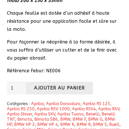
moto 200 x 150 x 55mm
Chaque feuille est dotée d’un adhésif à haute
résistance pour une application facile et sûre sur
la moto.
Pour façonner le néoprène à la forme désirée, il
vous suffira d’utiliser un cutter et de le finir avec
du papier abrasif.
Référence Febur: NE006
quantité
AJOUTER AU PANIER
de
Feuille
Catégories :
Aprilia
,
Aprilia Dorsoduro
,
Aprilia RS 125
,
Aprilia RS 250
,
Aprilia RSV 1000
,
Aprilia RSV4
,
Aprilia RXV
,
adhésive
Aprilia Shiver
,
Aprilia SXV
,
Aprilia Tuono
,
Benelli
,
Benelli
en
TNT
,
Bimota
,
Bimota SB6
,
BMW
,
BMW F
,
BMW G
,
BMW
HP
,
BMW HP 2
,
BMW HP 4
,
BMW K
,
BMW R
,
BMW S
,
Buell
,
mousse