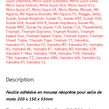
Guzzi Daytona
,
Moto Guzzi Eldorado
,
Moto Guzzi Griso
,
Moto Guzzi Stelvio
,
Moto Guzzi V10
,
Moto Guzzi V11
,
Moto Guzzi V7
,
Moto Guzzi V9
,
Moto Morini
,
Motobi
,
MV
Agusta
,
MV Agusta Brutale
,
MV Agusta F3
,
Piaggio
,
Selle
,
Suzuki
,
Suzuki Burgman
,
Suzuki DL
,
Suzuki DRZ
,
Suzuki GSR
,
Suzuki GSX
,
Suzuki GSX R
,
Suzuki Hayabusa
,
Suzuki RG
,
Suzuki RMZ
,
Suzuki SV
,
Suzuki TLR
,
Suzuki TLS
,
Thunderbird
,
Triumph
,
Triumph Daytona
,
Triumph Rocket
,
Triumph
Speed Four
,
Triumph Speed Triple
,
Triumph Sprint
,
Triumph
Street Triple
,
Triumph Tiger
,
Triumph TT
,
Yamaha
,
Yamaha (F)
,
Yamaha FZ
,
Yamaha MT
,
Yamaha R1
,
Yamaha
R3
,
Yamaha R6
,
Yamaha R7
,
Yamaha RD
,
Yamaha SZR
,
Yamaha T-Max
,
Yamaha TDM
,
Yamaha TDR
,
Yamaha
TRX
,
Yamaha TZ
,
Yamaha VMX
,
Yamaha WR
,
Yamaha XJ
,
Yamaha XT
,
Yamaha YZ
Description
Feuille adhésive en mousse néoprène pour selle de
moto 200 x 150 x 55mm