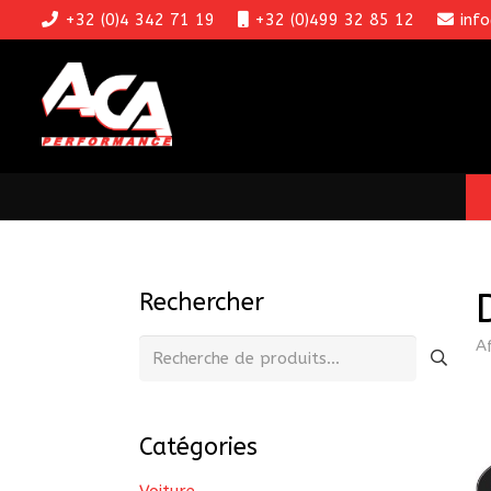
+32 (0)4 342 71 19
+32 (0)499 32 85 12
inf
Rechercher
A
Recherche
pour :
Catégories