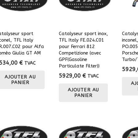
atalyseur sport
Catalyseur sport inox,
Cataly
conel, TFL Italy
TFL Italy FE.024.C01
inconel
R.007.C02 pour Alfa
pour Ferrari 812
PO.005
oméo Giulia GT AM
Competizione (avec
Porsch
GPF(Gasoline
Turbo/
534,00
€
TVAC
Particulate Filter))
5929
5929,00
€
TVAC
AJOUTER AU
PANIER
AJ
AJOUTER AU
PANIER