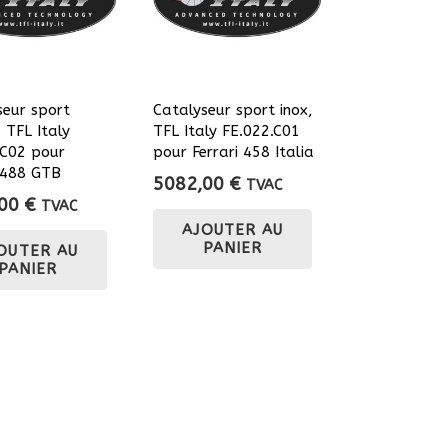
seur sport
Catalyseur sport inox,
, TFL Italy
TFL Italy FE.022.C01
.C02 pour
pour Ferrari 458 Italia
i 488 GTB
5082,00
€
TVAC
,00
€
TVAC
AJOUTER AU
PANIER
OUTER AU
PANIER