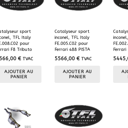
atalyseur sport
Catalyseur sport
Cataly
conel, TFL Italy
inconel, TFL Italy
inconel
E.008.C02 pour
FE.005.C02 pour
FE.002
errari F8 Tributo
Ferrari 488 PISTA
Ferrar
566,00
€
5566,00
€
5445
TVAC
TVAC
AJOUTER AU
AJOUTER AU
AJ
PANIER
PANIER