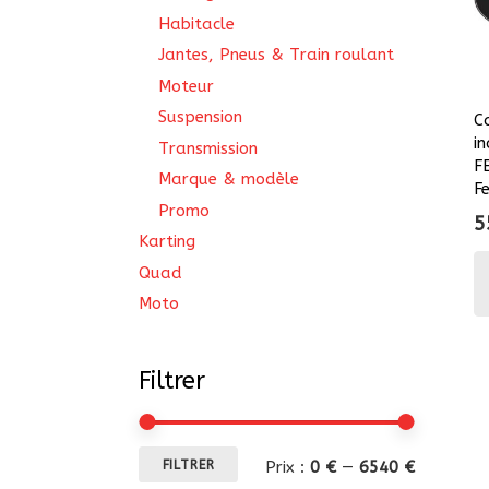
Habitacle
Jantes, Pneus & Train roulant
Moteur
Suspension
C
in
Transmission
F
Marque & modèle
F
Promo
5
Karting
Quad
Moto
Filtrer
Prix
Prix
Prix :
0 €
—
6540 €
FILTRER
min
max