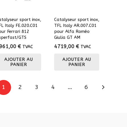
atalyseur sport inox,
Catalyseur sport inox,
FL Italy FE.020.C01
TFL Italy AR.007.C01
our Ferrari 812
pour Alfa Roméo
uperfast/GTS
Giulia GT AM
961,00
€
4719,00
€
TVAC
TVAC
AJOUTER AU
AJOUTER AU
PANIER
PANIER
Pagination
1
2
3
4
…
6
des
publications