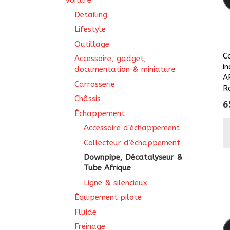
Voiture
Detailing
Lifestyle
Outillage
C
Accessoire, gadget,
in
documentation & miniature
A
Carrosserie
R
Châssis
6
Échappement
Accessoire d'échappement
Collecteur d'échappement
Downpipe, Décatalyseur &
Tube Afrique
Ligne & silencieux
Équipement pilote
Fluide
Freinage