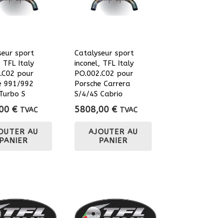
seur sport
Catalyseur sport
, TFL Italy
inconel, TFL Italy
.C02 pour
PO.002.C02 pour
e 991/992
Porsche Carrera
Turbo S
S/4/4S Cabrio
,00
€
5808,00
€
TVAC
TVAC
OUTER AU
AJOUTER AU
PANIER
PANIER