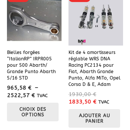
Les
Les
options
opt
peuvent
pe
être
êtr
choisies
cho
sur
sur
Bielles forgées
Kit de 4 amortisseurs
la
la
“ItalianRP” IRPR005
réglable WRS DNA
page
pa
pour 500 Abarth/
Racing PC2134 pour
du
du
Grande Punto Abarth
Fiat, Abarth Grande
5/16 STD
Punto, Alfa MiTo, Opel
produit
pro
Corsa D & E, Adam
965,58
€
–
1930,00
€
Plage
2522,57
€
TVAC
Le
Le
1833,50
€
de
TVAC
Ce
prix
prix
CHOIX DES
prix :
produit
OPTIONS
AJOUTER AU
initial
actuel
965,58 €
a
PANIER
était :
est :
à
plusieurs