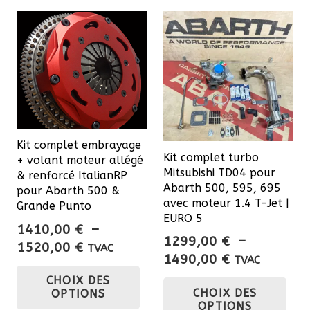
1930,00 €.
1833,50 €.
2522,57 €
variations.
Les
options
peuvent
être
choisies
sur
Kit complet embrayage
la
Kit complet turbo
+ volant moteur allégé
page
Mitsubishi TD04 pour
& renforcé ItalianRP
du
Abarth 500, 595, 695
pour Abarth 500 &
avec moteur 1.4 T-Jet |
Grande Punto
produit
EURO 5
1410,00
€
–
1299,00
€
–
Plage
1520,00
€
TVAC
Plage
1490,00
€
TVAC
de
Ce
de
Ce
CHOIX DES
prix :
produit
CHOIX DES
prix :
OPTIONS
pro
1410,00 €
a
OPTIONS