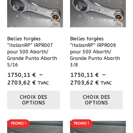
pe
êtr
cho
sur
Bielles forgées
Bielles forgées
la
“ItalianRP” IRPR007
“ItalianRP” IRPR009
pa
pour 500 Abarth/
pour 500 Abarth/
du
Grande Punto Abarth
Grande Punto Abarth
5/16
3/8
pro
1750,11
€
–
1750,11
€
–
Plage
Plage
2703,62
€
2703,62
€
TVAC
TVAC
de
de
Ce
Ce
CHOIX DES
CHOIX DES
prix :
prix :
produit
pro
OPTIONS
OPTIONS
1750,11 €
1750,11 €
a
a
à
à
plusieurs
plu
2703,62 €
2703,62 €
variations.
var
PROMO !
PROMO !
Les
Les