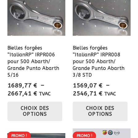
options
opt
peuvent
pe
être
êtr
choisies
cho
sur
sur
Bielles forgées
Bielles forgées
la
la
“ItalianRP” IRPR006
“ItalianRP” IRPR008
page
pa
pour 500 Abarth/
pour 500 Abarth/
du
du
Grande Punto Abarth
Grande Punto Abarth
5/16
3/8 STD
produit
pro
1689,77
€
–
1569,07
€
–
Plage
Plage
2667,41
€
2546,71
€
TVAC
TVAC
de
de
Ce
Ce
CHOIX DES
CHOIX DES
prix :
prix :
produit
pro
OPTIONS
OPTIONS
1689,77 €
1569,07 €
a
a
à
à
plusieurs
plu
2667,41 €
2546,71 €
variations.
var
PROMO !
PROMO !