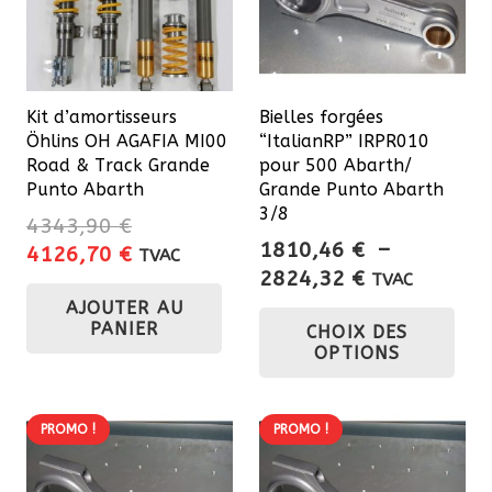
Kit d’amortisseurs
Bielles forgées
Öhlins OH AGAFIA MI00
“ItalianRP” IRPR010
Road & Track Grande
pour 500 Abarth/
Punto Abarth
Grande Punto Abarth
3/8
4343,90
€
1810,46
€
–
Le
Le
4126,70
€
TVAC
Plage
2824,32
€
prix
prix
TVAC
de
Ce
AJOUTER AU
initial
actuel
PANIER
CHOIX DES
prix :
était :
est :
pro
OPTIONS
1810,46 €
4343,90 €.
4126,70 €.
a
à
plu
2824,32 €
var
PROMO !
PROMO !
Les
opt