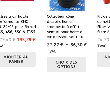
ltres à air haute
Collecteur cône
Kit de
erformance BMC
d’aspiration en
de net
B129/03 pour Ferrari
trompette à effet
Filter
55, 456, 550 & F355
Venturi pour boite à
filtre à
air « Bonalume TS »
Le
Le
27,40
€
193,29
€
24,7
Plage
27,22
€
–
36,30
€
prix
prix
VAC
TVAC
de
initial
actuel
TVAC
prix :
AJOUTER AU
Ce
AJ
était :
est :
PANIER
CHOIX DES
27,22 €
227,40 €.
193,29 €.
produit
OPTIONS
à
a
36,30 €
plusieurs
variations.
Les
options
peuvent
être