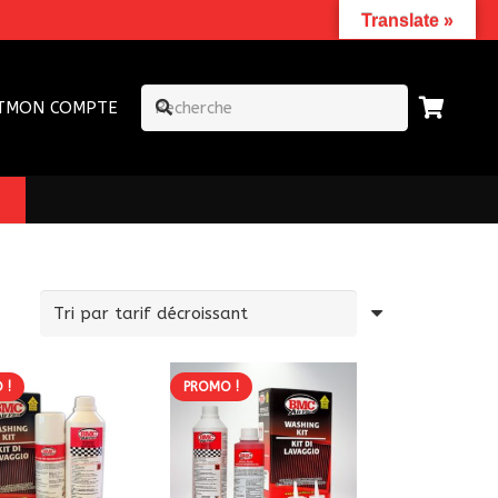
Translate »
T
MON COMPTE
 !
PROMO !