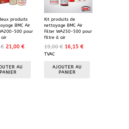
 deux produits
Kit produits de
toyage BMC Air
nettoyage BMC Air
 WA200-500 pour
Filter WA250-500 pour
 air
filtre à air
Le
Le
Le
Le
0
€
21,00
€
19,00
€
16,15
€
prix
prix
prix
prix
TVAC
initial
actuel
initial
actuel
OUTER AU
AJOUTER AU
était :
est :
était :
est :
PANIER
PANIER
24,70 €.
21,00 €.
19,00 €.
16,15 €.