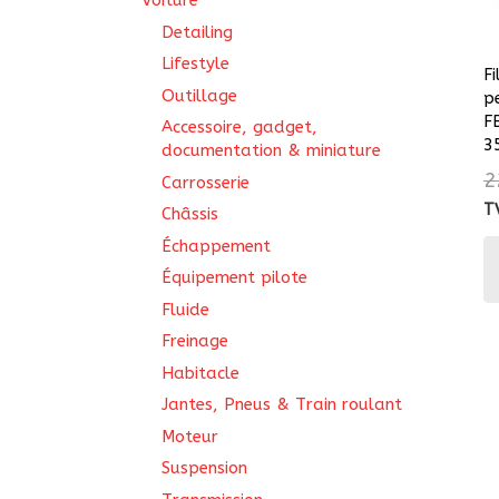
Voiture
Detailing
Lifestyle
Fi
Outillage
p
F
Accessoire, gadget,
3
documentation & miniature
2
Carrosserie
T
Châssis
Échappement
Équipement pilote
Fluide
Freinage
Habitacle
Jantes, Pneus & Train roulant
Moteur
Suspension