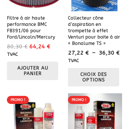
Filtre à air haute
Collecteur cône
performance BMC
d’aspiration en
FB391/06 pour
trompette à effet
Ford/Lincoln/Mercury
Venturi pour boite à air
« Bonalume TS »
Le
Le
80,30
€
64,24
€
Pla
27,22
€
–
36,30
€
prix
prix
TVAC
de
initial
actuel
TVAC
prix
Ce
AJOUTER AU
était :
est :
PANIER
CHOIX DES
27,
80,30 €.
64,24 €.
pro
OPTIONS
à
a
36,
plu
var
PROMO !
PROMO !
Les
opt
pe