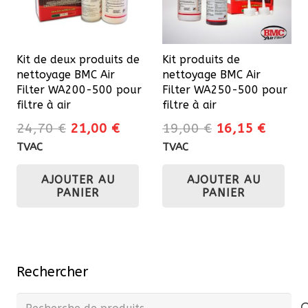
êtr
cho
sur
Kit de deux produits de
Kit produits de
la
nettoyage BMC Air
nettoyage BMC Air
pa
Filter WA200-500 pour
Filter WA250-500 pour
du
filtre à air
filtre à air
pro
Le
Le
Le
Le
24,70
€
21,00
€
19,00
€
16,15
€
prix
prix
prix
prix
TVAC
TVAC
initial
actuel
initial
actuel
AJOUTER AU
AJOUTER AU
était :
est :
était :
est :
PANIER
PANIER
24,70 €.
21,00 €.
19,00 €.
16,15 
Rechercher
Recherche