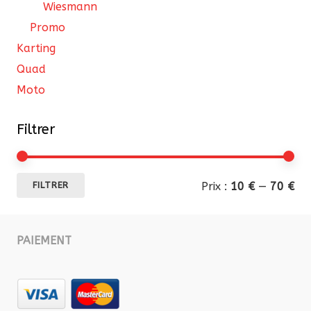
Wiesmann
Promo
Karting
Quad
Moto
Filtrer
Pri
Pri
Prix :
10 €
—
70 €
FILTRER
mi
ma
PAIEMENT