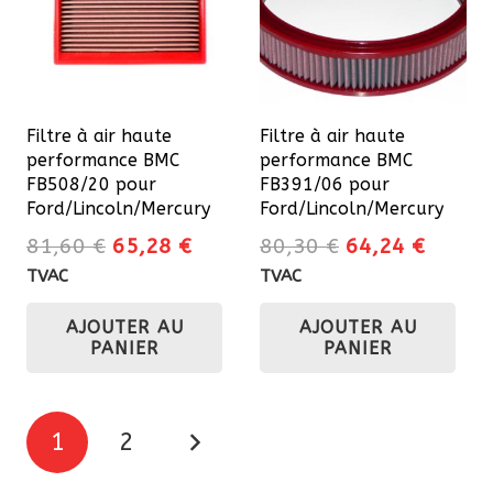
Filtre à air haute
Filtre à air haute
performance BMC
performance BMC
FB508/20 pour
FB391/06 pour
Ford/Lincoln/Mercury
Ford/Lincoln/Mercury
Le
Le
Le
Le
81,60
€
65,28
€
80,30
€
64,24
€
prix
prix
prix
prix
TVAC
TVAC
initial
actuel
initial
actuel
AJOUTER AU
AJOUTER AU
était :
est :
était :
est :
PANIER
PANIER
81,60 €.
65,28 €.
80,30 €.
64,24 
Pagination
1
2
des