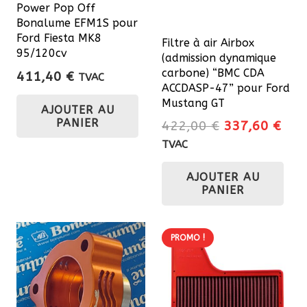
Power Pop Off
Bonalume EFM1S pour
Ford Fiesta MK8
Filtre à air Airbox
95/120cv
(admission dynamique
carbone) “BMC CDA
411,40
€
TVAC
ACCDASP-47” pour Ford
Mustang GT
AJOUTER AU
PANIER
Le
Le
422,00
€
337,60
€
prix
prix
TVAC
initial
actu
AJOUTER AU
était :
est 
PANIER
422,00 €.
337
PROMO !