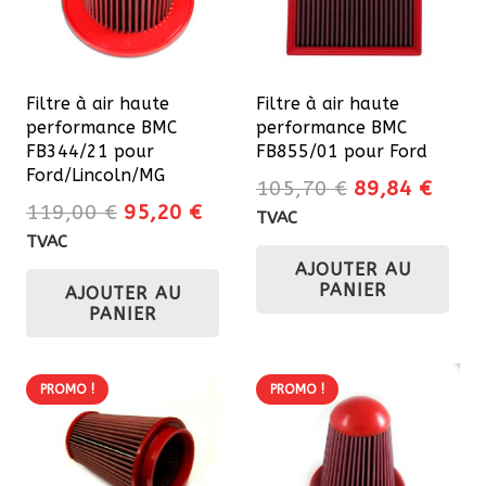
Filtre à air haute
Filtre à air haute
performance BMC
performance BMC
FB344/21 pour
FB855/01 pour Ford
Ford/Lincoln/MG
Le
Le
105,70
€
89,84
€
Le
Le
119,00
€
95,20
€
prix
prix
TVAC
prix
prix
initial
actue
TVAC
initial
actuel
AJOUTER AU
était :
est :
PANIER
AJOUTER AU
était :
est :
105,70 €.
89,84
PANIER
119,00 €.
95,20 €.
PROMO !
PROMO !