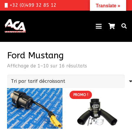
+32 (0)499 32 85 12
Translate »
Ford Mustang
Trié
Affichage de 1–10 sur 16 résultats
par
prix
décroissant
PROMO !