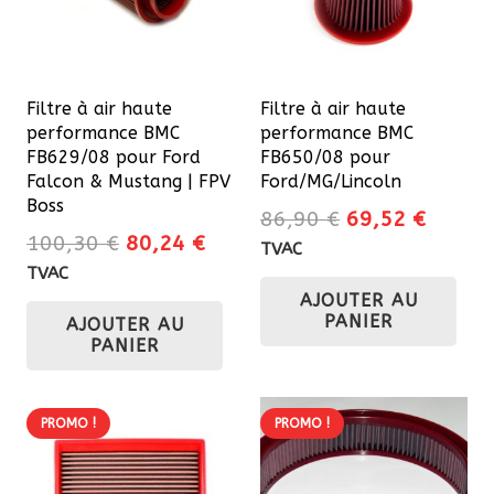
Filtre à air haute
Filtre à air haute
performance BMC
performance BMC
FB629/08 pour Ford
FB650/08 pour
Falcon & Mustang | FPV
Ford/MG/Lincoln
Boss
Le
Le
86,90
€
69,52
€
Le
Le
100,30
€
80,24
€
prix
prix
TVAC
prix
prix
initial
actuel
TVAC
initial
actuel
AJOUTER AU
était :
est :
PANIER
AJOUTER AU
était :
est :
86,90 €.
69,52 
PANIER
100,30 €.
80,24 €.
PROMO !
PROMO !