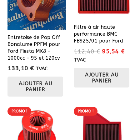
Filtre à air haute
performance BMC
Entretoise de Pop Off
FB925/01 pour Ford
Bonalume PPFM pour
Le
Le
112,40
€
95,54
€
Ford Fiesta MK8 –
1000cc – 95 et 120cv
prix
prix
TVAC
initial
actue
133,10
€
TVAC
AJOUTER AU
était :
est :
PANIER
112,40 €.
95,54
AJOUTER AU
PANIER
PROMO !
PROMO !