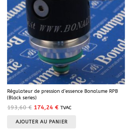
Régulateur de pression d’essence Bonalume RPB
(Black series)
Le
Le
193,60
€
174,24
€
TVAC
prix
prix
AJOUTER AU PANIER
initial
actuel
était :
est :