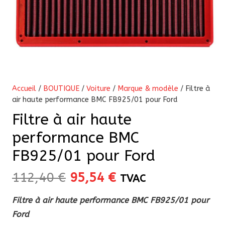
Accueil
/
BOUTIQUE
/
Voiture
/
Marque & modèle
/ Filtre à
air haute performance BMC FB925/01 pour Ford
Filtre à air haute
performance BMC
FB925/01 pour Ford
Le
Le
112,40
€
95,54
€
TVAC
prix
prix
Filtre à air haute performance BMC FB925/01 pour
initial
actuel
Ford
était :
est :