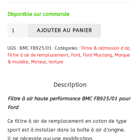
Disponible sur commande
quantité
AJOUTER AU PANIER
de
Filtre
UGS :
BMC FB925/01
Catégories :
Filtre & admission d'air
,
à
Filtre à air de remplacement
,
Ford
,
Ford Mustang
,
Marque
& modèle
,
Moteur
,
Voiture
air
haute
performance
Description
BMC
FB925/01
Filtre à air haute performance BMC FB925/01 pour
pour
Ford
Ford
Ce filtre à air de remplacement en coton de type
sport est à installer dans la boîte à air d’origine.
Il ne nécessite aucune modification.