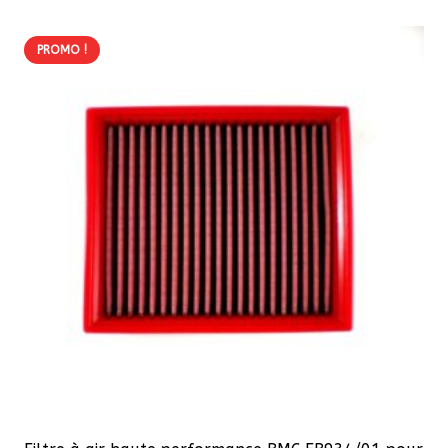
193,60 €.
174,24 €.
PROMO !