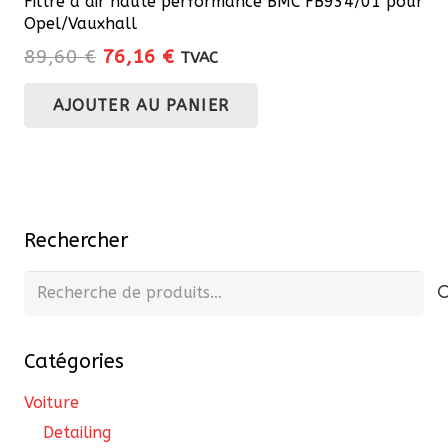
Filtre à air haute performance BMC FB934/01 pour
Opel/Vauxhall
Le
Le
89,60
€
76,16
€
TVAC
prix
prix
AJOUTER AU PANIER
initial
actuel
était :
est :
89,60 €.
76,16 €.
Rechercher
Recherche
pour :
Catégories
Voiture
Detailing