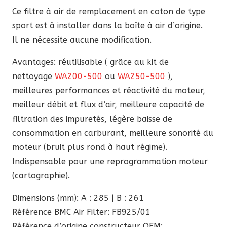
112,40 €.
95,54 €.
Ce filtre à air de remplacement en coton de type
sport est à installer dans la boîte à air d’origine.
Il ne nécessite aucune modification.
Avantages: réutilisable ( grâce au kit de
nettoyage
WA200-500
ou
WA250-500
),
meilleures performances et réactivité du moteur,
meilleur débit et flux d’air, meilleure capacité de
filtration des impuretés, légère baisse de
consommation en carburant, meilleure sonorité du
moteur (bruit plus rond à haut régime).
Indispensable pour une reprogrammation moteur
(cartographie).
Dimensions (mm): A : 285 | B : 261
Référence BMC Air Filter: FB925/01
Référence d’origine constructeur OEM: