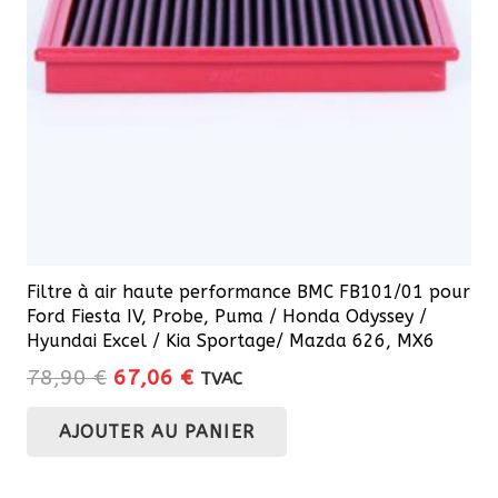
Filtre à air haute performance BMC FB101/01 pour
Ford Fiesta IV, Probe, Puma / Honda Odyssey /
Hyundai Excel / Kia Sportage/ Mazda 626, MX6
Le
Le
78,90
€
67,06
€
TVAC
prix
prix
AJOUTER AU PANIER
initial
actuel
était :
est :
78,90 €.
67,06 €.