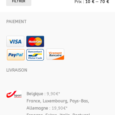
Prix :
10 €
—
70 €
FILTRER
mi
ma
PAIEMENT
LIVRAISON
Belgique
: 9,90€*
France, Luxembourg, Pays-Bas,
Allemagne
: 19,90€*