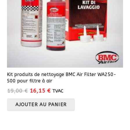
Kit produits de nettoyage BMC Air Filter WA250-
500 pour filtre à air
Le
Le
19,00
€
16,15
€
TVAC
prix
prix
AJOUTER AU PANIER
initial
actuel
était :
est :
19,00 €.
16,15 €.