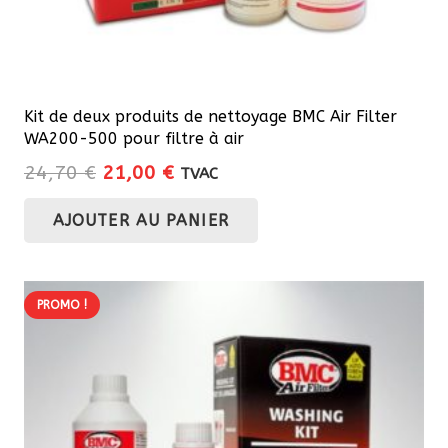
produit
Kit de deux produits de nettoyage BMC Air Filter
WA200-500 pour filtre à air
Le
Le
24,70
€
21,00
€
TVAC
prix
prix
AJOUTER AU PANIER
initial
actuel
était :
est :
24,70 €.
21,00 €.
PROMO !