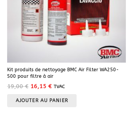
Kit produits de nettoyage BMC Air Filter WA250-
500 pour filtre à air
Le
Le
19,00
€
16,15
€
TVAC
prix
prix
AJOUTER AU PANIER
initial
actuel
était :
est :
19,00 €.
16,15 €.