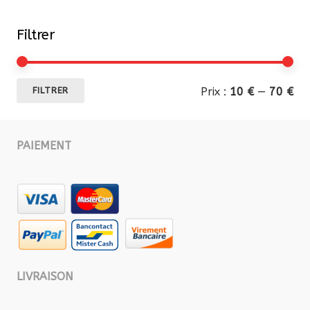
Filtrer
Pri
Pri
Prix :
10 €
—
70 €
FILTRER
mi
ma
PAIEMENT
LIVRAISON