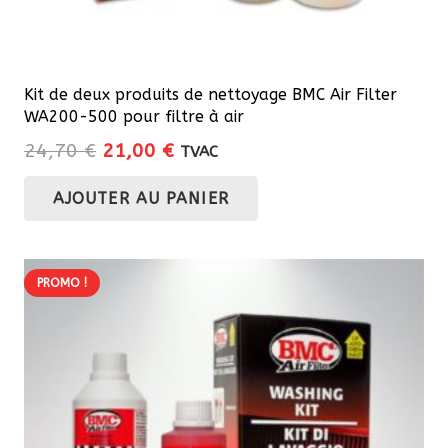
Kit de deux produits de nettoyage BMC Air Filter
WA200-500 pour filtre à air
Le
Le
24,70
€
21,00
€
TVAC
prix
prix
AJOUTER AU PANIER
initial
actuel
était :
est :
24,70 €.
21,00 €.
PROMO !