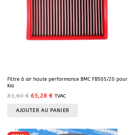
Filtre à air haute performance BMC FB505/20 pour
Kia
Le
Le
81,60
€
65,28
€
TVAC
prix
prix
AJOUTER AU PANIER
initial
actuel
était :
est :
81,60 €.
65,28 €.