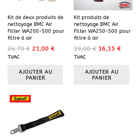
cho
sur
Kit de deux produits de
Kit produits de
la
nettoyage BMC Air
nettoyage BMC Air
pa
Filter WA200-500 pour
Filter WA250-500 pour
du
filtre à air
filtre à air
pro
Le
Le
Le
Le
24,70
€
21,00
€
19,00
€
16,15
€
prix
prix
prix
prix
TVAC
TVAC
initial
actuel
initial
actuel
AJOUTER AU
AJOUTER AU
était :
est :
était :
est :
PANIER
PANIER
24,70 €.
21,00 €.
19,00 €.
16,15 