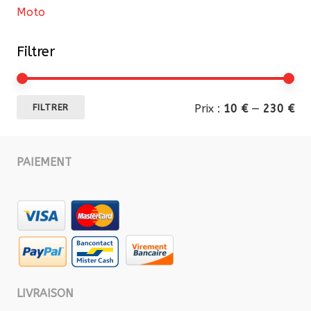
Moto
Filtrer
Pri
Pri
Prix :
10 €
—
230 €
FILTRER
mi
ma
PAIEMENT
LIVRAISON