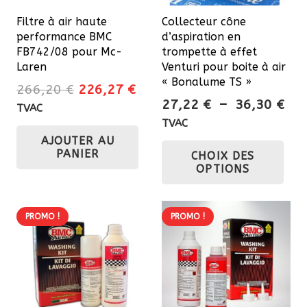
Filtre à air haute
Collecteur cône
performance BMC
d’aspiration en
FB742/08 pour Mc-
trompette à effet
Laren
Venturi pour boite à air
« Bonalume TS »
Le
Le
266,20
€
226,27
€
Pla
27,22
€
–
36,30
€
prix
prix
TVAC
de
initial
actuel
TVAC
prix
Ce
AJOUTER AU
était :
est :
PANIER
CHOIX DES
27,
266,20 €.
226,27 €.
pro
OPTIONS
à
a
36,
plu
var
PROMO !
PROMO !
Les
opt
pe
êtr