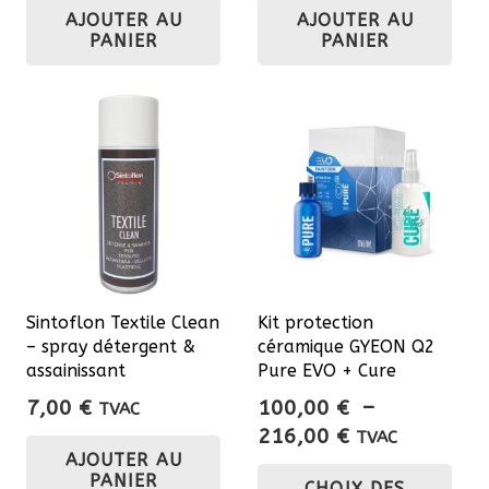
AJOUTER AU
AJOUTER AU
PANIER
PANIER
Sintoflon Textile Clean
Kit protection
– spray détergent &
céramique GYEON Q2
assainissant
Pure EVO + Cure
7,00
€
100,00
€
–
TVAC
Plage
216,00
€
TVAC
AJOUTER AU
de
Ce
PANIER
CHOIX DES