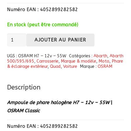
Numéro EAN : 4052899282582
En stock (peut être commandé)
quantité
AJOUTER AU PANIER
de
Ampoule
UGS :
OSRAM H7 – 12v – 55W
Catégories :
Abarth
,
Abarth
500/595/695
,
Carrosserie
,
Marque & modèle
,
Moto
,
Phare
de
& éclairage extérieur
,
Quad
,
Voiture
Marque :
OSRAM
phare
halogène
H7
Description
–
Ampoule de phare halogène H7 – 12v – 55W
|
12v
OSRAM Classic
–
55W
Numéro EAN : 4052899282582
|