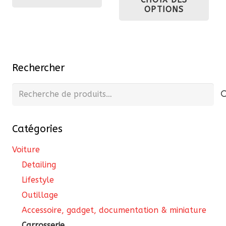
prix :
pro
OPTIONS
100,00 €
a
à
plu
216,00 €
var
Les
Rechercher
opt
pe
Recherche
êtr
pour :
cho
Catégories
sur
la
Voiture
pa
Detailing
du
Lifestyle
pro
Outillage
Accessoire, gadget, documentation & miniature
Carrosserie