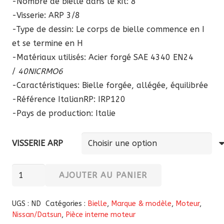
-Nombre de bielle dans le kit: 8
-Visserie: ARP 3/8
-Type de dessin: Le corps de bielle commence en I
et se termine en H
-Matériaux utilisés: Acier forgé SAE 4340 EN24
/
40NICRMO6
-Caractéristiques: Bielle forgée, allégée, équilibrée
-Référence ItalianRP:
IRP120
-Pays de production: Italie
VISSERIE ARP
quantité
AJOUTER AU PANIER
de
Bielles
UGS :
ND
Catégories :
Bielle
,
Marque & modèle
,
Moteur
,
forgées
Nissan/Datsun
,
Pièce interne moteur