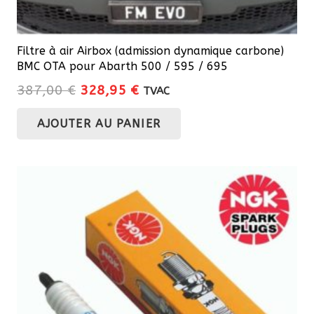
Filtre à air Airbox (admission dynamique carbone)
BMC OTA pour Abarth 500 / 595 / 695
Le
Le
387,00
€
328,95
€
TVAC
prix
prix
AJOUTER AU PANIER
initial
actuel
était :
est :
387,00 €.
328,95 €.