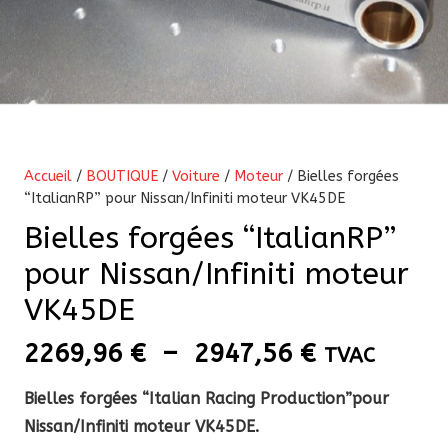
Accueil
/
BOUTIQUE
/
Voiture
/
Moteur
/ Bielles forgées
“ItalianRP” pour Nissan/Infiniti moteur VK45DE
Bielles forgées “ItalianRP”
pour Nissan/Infiniti moteur
VK45DE
Plage
2269,96
€
–
2947,56
€
TVAC
de
Bielles forgées “Italian Racing Production”pour
prix :
Nissan/Infiniti moteur VK45DE.
2269,96 €