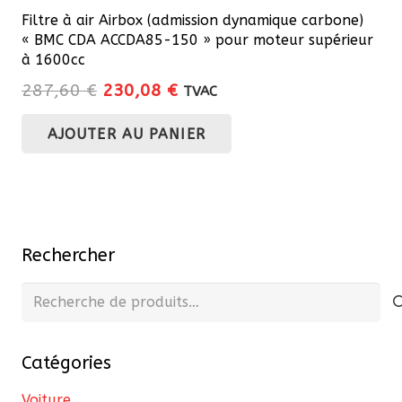
Filtre à air Airbox (admission dynamique carbone)
« BMC CDA ACCDA85-150 » pour moteur supérieur
à 1600cc
Le
Le
287,60
€
230,08
€
TVAC
prix
prix
AJOUTER AU PANIER
initial
actuel
était :
est :
287,60 €.
230,08 €.
Rechercher
Recherche
pour :
Catégories
Voiture