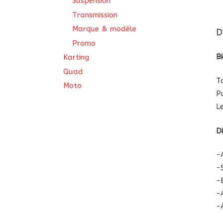
Suspension
Transmission
Marque & modèle
D
Promo
B
Karting
Quad
Ta
Moto
P
L
D
-
-
-
-
-