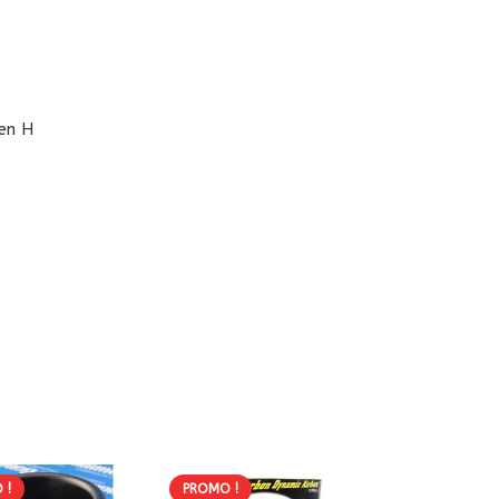
 en H
 !
PROMO !