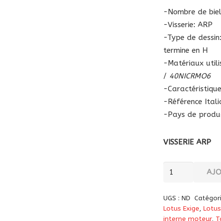
-Nombre de biell
-Visserie: ARP
-Type de dessin:
termine en H
-Matériaux util
/
40NICRMO6
-Caractéristiques
-Référence Ital
-Pays de product
VISSERIE ARP
quantité
AJ
de
Bielles
UGS :
ND
Catégor
forgées
Lotus Exige
,
Lotus
“ItalianRP”
interne moteur
,
T