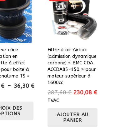
eur cône
Filtre à air Airbox
ation en
(admission dynamique
tte à effet
carbone) « BMC CDA
 pour boite à
ACCDA85-150 » pour
Bonalume TS »
moteur supérieur à
1600cc
Plage
2
€
–
36,30
€
Le
Le
287,60
€
230,08
€
de
prix
prix
prix :
TVAC
Ce
initial
actuel
HOIX DES
27,22 €
produit
OPTIONS
AJOUTER AU
était :
est :
à
a
PANIER
287,60 €.
230,08 €.
36,30 €
plusieurs
variations.