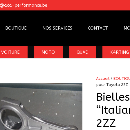
o@aca-performance.be
BOUTIQUE
NOS SERVICES
CONTACT
MO
VOITURE
MOTO
QUAD
KARTING
Accueil
/
BOUTIQ
pour Toyota 2ZZ
Bielle
“Itali
2ZZ