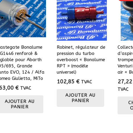
astegate Bonalume
Robinet, régulateur de
Collect
G1446 renforcé &
pression du turbo
d’aspir
églable pour Abarth
overboost « Bonalume
trompe
95/695, Grande
RPT » (modèle
Venturi
unto EVO, 124 / Alfa
universel)
air « 
omeo Giulietta, MiTo
102,85
€
27,2
TVAC
63,00
€
TVAC
TVAC
AJOUTER AU
PANIER
AJOUTER AU
C
PANIER