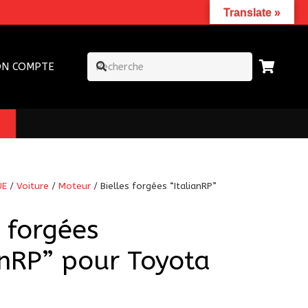
Translate »
N COMPTE
UE
/
Voiture
/
Moteur
/ Bielles forgées “ItalianRP”
s forgées
anRP” pour Toyota