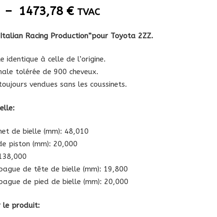
Plage
–
1473,78
€
TVAC
de
prix :
“Italian Racing Production”pour Toyota 2ZZ.
1134,98 €
à
le identique à celle de l’origine.
1473,78 €
ale tolérée de 900 cheveux.
 toujours vendues sans les coussinets.
elle:
et de bielle (mm): 48,010
de piston (mm): 20,000
138,000
bague de tête de bielle (mm): 19,800
bague de pied de bielle (mm): 20,000
 le produit: