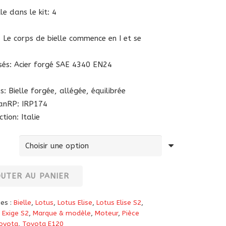
e dans le kit: 4
 Le corps de bielle commence en I et se
isés: Acier forgé SAE 4340 EN24
: Bielle forgée, allégée, équilibrée
ianRP:
IRP174
ion: Italie
OUTER AU PANIER
ies :
Bielle
,
Lotus
,
Lotus Elise
,
Lotus Elise S2
,
 Exige S2
,
Marque & modèle
,
Moteur
,
Pièce
oyota
,
Toyota E120