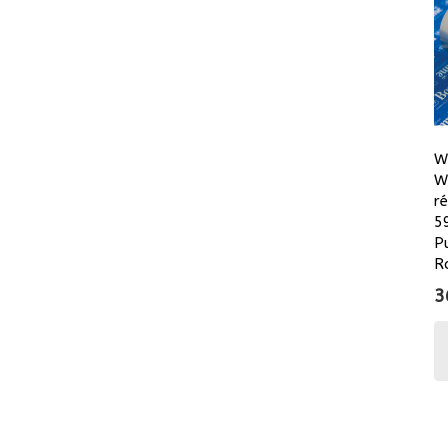
W
W
r
5
P
R
3