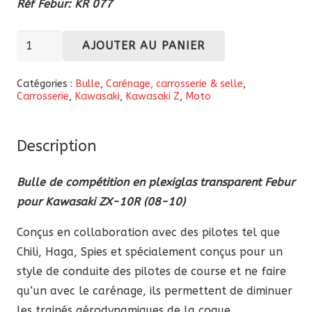
Réf Febur: KR 077
quantité
AJOUTER AU PANIER
de
Bulle
Catégories :
Bulle
,
Carénage, carrosserie & selle
,
Carrosserie
,
Kawasaki
,
Kawasaki Z
,
Moto
compétition
en
plexiglas
Description
transparent
Febur
Bulle de compétition en plexiglas transparent Febur
Kawasaki
pour Kawasaki ZX-10R (08-10)
ZX-
Conçus en collaboration avec des pilotes tel que
10R
Chili, Haga, Spies et spécialement conçus pour un
2008-
style de conduite des pilotes de course et ne faire
2010
qu’un avec le carénage, ils permettent de diminuer
les trainés aérodynamiques de la coque.