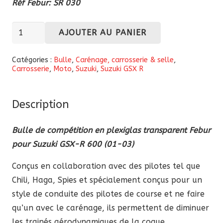
Réf Febur: SR 030
quantité
AJOUTER AU PANIER
de
Bulle
Catégories :
Bulle
,
Carénage, carrosserie & selle
,
Carrosserie
,
Moto
,
Suzuki
,
Suzuki GSX R
compétition
en
plexiglas
Description
transparent
Febur
Bulle de compétition en plexiglas transparent Febur
Suzuki
pour Suzuki GSX-R 600 (01-03)
GSX-
Conçus en collaboration avec des pilotes tel que
R
Chili, Haga, Spies et spécialement conçus pour un
600
style de conduite des pilotes de course et ne faire
2001-
qu’un avec le carénage, ils permettent de diminuer
2003
les trainés aérodynamiques de la coque.