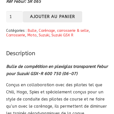
Réf Febur: SR 065
quantité
AJOUTER AU PANIER
de
Bulle
Catégories :
Bulle
,
Carénage, carrosserie & selle
,
Carrosserie
,
Moto
,
Suzuki
,
Suzuki GSX R
compétition
en
plexiglas
Description
transparent
Febur
Bulle de compétition en plexiglas transparent Febur
Suzuki
pour Suzuki GSX-R 600 750 (06-07)
GSX-
Conçus en collaboration avec des pilotes tel que
R
Chili, Haga, Spies et spécialement conçus pour un
600
style de conduite des pilotes de course et ne faire
750
qu’un avec le carénage, ils permettent de diminuer
2006-
les trainés aérodynamiques de la coque.