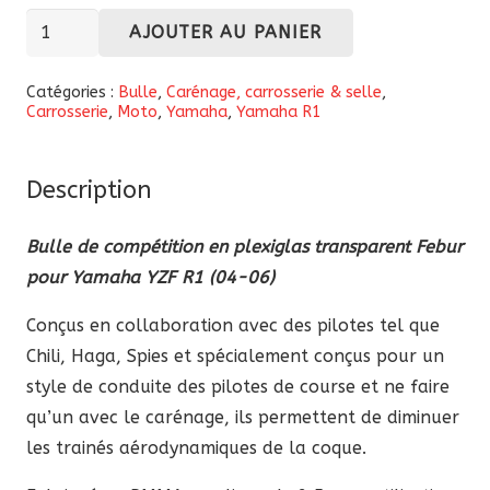
quantité
AJOUTER AU PANIER
de
Bulle
Catégories :
Bulle
,
Carénage, carrosserie & selle
,
Carrosserie
,
Moto
,
Yamaha
,
Yamaha R1
compétition
en
plexiglas
Description
transparent
Febur
Bulle de compétition en plexiglas transparent Febur
Yamaha
pour Yamaha YZF R1
(04-06)
YZF
Conçus en collaboration avec des pilotes tel que
R1
Chili, Haga, Spies et spécialement conçus pour un
2004-
style de conduite des pilotes de course et ne faire
2006
qu’un avec le carénage, ils permettent de diminuer
les trainés aérodynamiques de la coque.