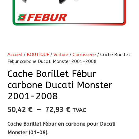
Accueil
/
BOUTIQUE
/
Voiture
/
Carrosserie
/ Cache Barillet
Fébur carbone Ducati Monster 2001-2008
Cache Barillet Fébur
carbone Ducati Monster
2001-2008
Plage
50,42
€
–
72,93
€
TVAC
de
Cache Barillet Fébur en carbone pour Ducati
prix :
Monster (01-08).
50,42 €