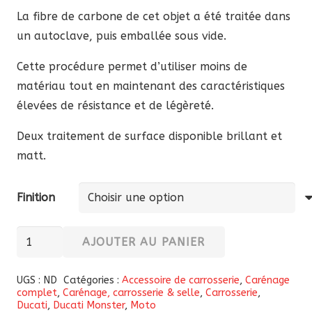
à
La fibre de carbone de cet objet a été traitée dans
72,93 €
un autoclave, puis emballée sous vide.
Cette procédure permet d’utiliser moins de
matériau tout en maintenant des caractéristiques
élevées de résistance et de légèreté.
Deux traitement de surface disponible brillant et
matt.
Finition
quantité
AJOUTER AU PANIER
de
Cache
UGS :
ND
Catégories :
Accessoire de carrosserie
,
Carénage
complet
,
Carénage, carrosserie & selle
,
Carrosserie
,
Barillet
Ducati
,
Ducati Monster
,
Moto