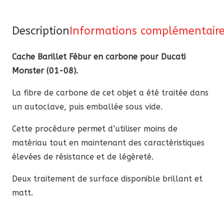
Fébur
carbone
Ducati
Description
Informations complémentair
Monster
Cache Barillet Fébur en carbone pour Ducati
2001-
Monster (01-08).
2008
La fibre de carbone de cet objet a été traitée dans
un autoclave, puis emballée sous vide.
Cette procédure permet d’utiliser moins de
matériau tout en maintenant des caractéristiques
élevées de résistance et de légèreté.
Deux traitement de surface disponible brillant et
matt.