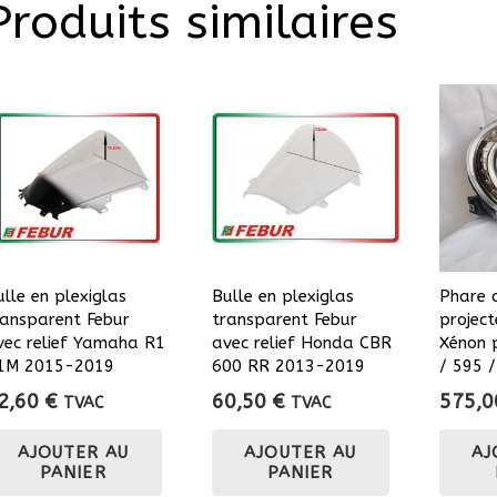
Produits similaires
ulle en plexiglas
Bulle en plexiglas
Phare 
ransparent Febur
transparent Febur
project
vec relief Yamaha R1
avec relief Honda CBR
Xénon 
1M 2015-2019
600 RR 2013-2019
/ 595 
2,60
€
60,50
€
575,
TVAC
TVAC
AJOUTER AU
AJOUTER AU
AJ
PANIER
PANIER