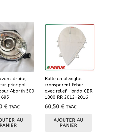
avant droite,
Bulle en plexiglas
eur principal
transparent Febur
pour Abarth 500
avec relief Honda CBR
/ 695
1000 RR 2012-2016
00
€
60,50
€
TVAC
TVAC
OUTER AU
AJOUTER AU
PANIER
PANIER