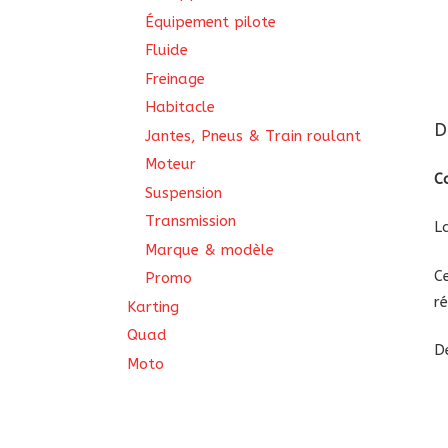
Équipement pilote
Fluide
Freinage
Habitacle
D
Jantes, Pneus & Train roulant
Moteur
C
Suspension
Transmission
L
Marque & modèle
C
Promo
r
Karting
Quad
D
Moto