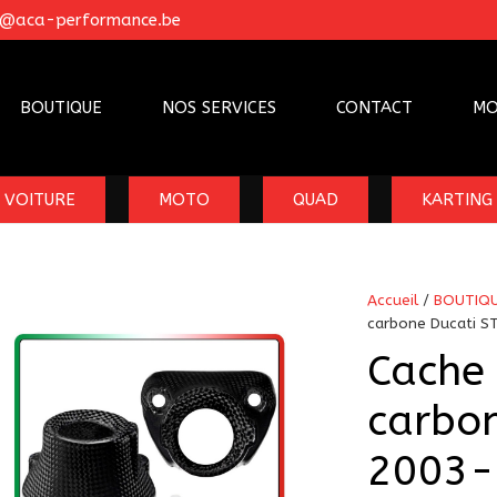
o@aca-performance.be
BOUTIQUE
NOS SERVICES
CONTACT
MO
VOITURE
MOTO
QUAD
KARTING
Accueil
/
BOUTIQ
carbone Ducati S
Cache 
carbon
2003-