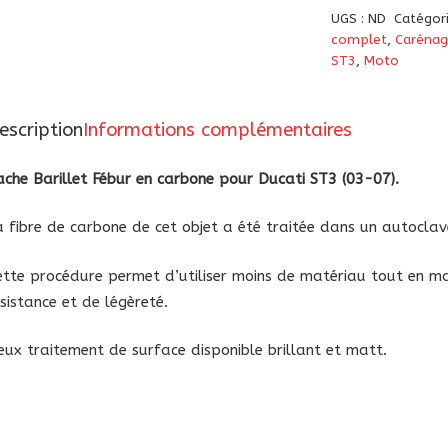
Cache
UGS :
ND
Catégor
Barillet
complet
,
Carénage
Fébur
ST3
,
Moto
carbone
Ducati
escription
Informations complémentaires
ST3
2003-
ache Barillet Fébur en carbone pour Ducati ST3 (03-07).
2007
a fibre de carbone de cet objet a été traitée dans un autoclav
ette procédure permet d’utiliser moins de matériau tout en ma
ésistance et de légèreté.
eux traitement de surface disponible brillant et matt.