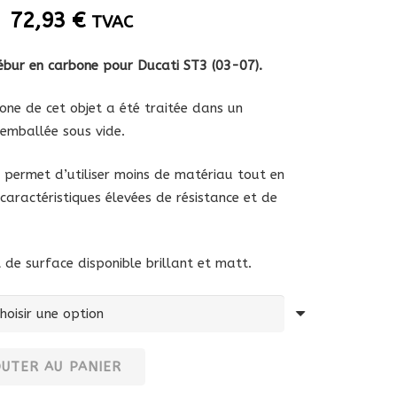
Plage
–
72,93
€
TVAC
de
prix :
Fébur en carbone pour Ducati ST3 (03-07).
50,42 €
à
one de cet objet a été traitée dans un
72,93 €
 emballée sous vide.
 permet d’utiliser moins de matériau tout en
aractéristiques élevées de résistance et de
de surface disponible brillant et matt.
OUTER AU PANIER