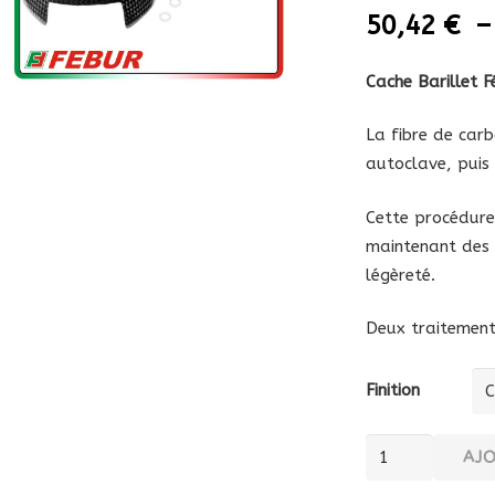
50,42
€
Cache Barillet 
La fibre de carb
autoclave, puis
Cette procédure
maintenant des c
légèreté.
Deux traitement 
Finition
quantité
AJ
de