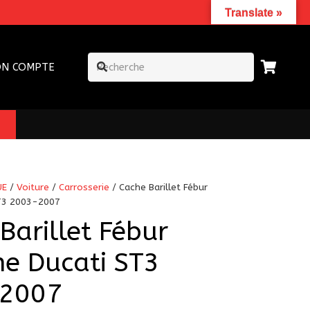
Translate »
N COMPTE
UE
/
Voiture
/
Carrosserie
/ Cache Barillet Fébur
T3 2003-2007
Barillet Fébur
e Ducati ST3
2007