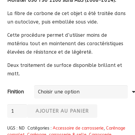
Monster 696 796 1100 sans ABS (2008-2014).
60,50 €
à
La fibre de carbone de cet objet a été traitée dans
84,70 €
un autoclave, puis emballée sous vide.
Cette procédure permet d’utiliser moins de
matériau tout en maintenant des caractéristiques
élevées de résistance et de légèreté.
Deux traitement de surface disponible brillant et
matt.
Finition
quantité
AJOUTER AU PANIER
de
Cache
UGS :
ND
Catégories :
Accessoire de carrosserie
,
Carénage
d'allumage
complet
,
Carénage, carrosserie & selle
,
Carrosserie
,