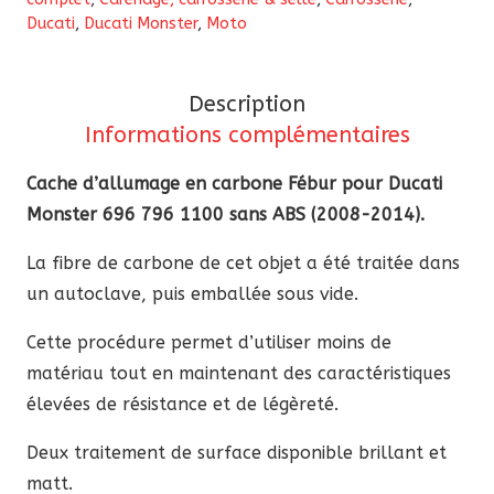
Ducati
,
Ducati Monster
,
Moto
carbone
Ducati
Monster
Description
696
Informations complémentaires
796
1100
Cache d’allumage en carbone Fébur pour Ducati
sans
Monster 696 796 1100 sans ABS (2008-2014).
ABS
La fibre de carbone de cet objet a été traitée dans
(2008-
un autoclave, puis emballée sous vide.
2014)
Cette procédure permet d’utiliser moins de
matériau tout en maintenant des caractéristiques
élevées de résistance et de légèreté.
Deux traitement de surface disponible brillant et
matt.