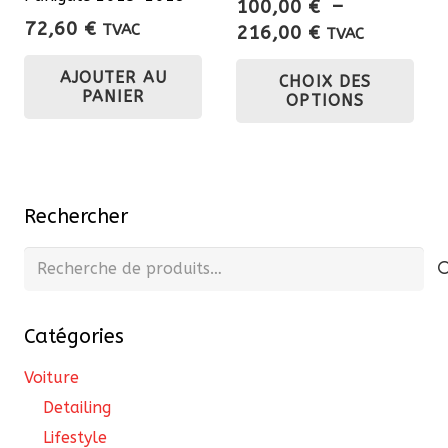
100,00
€
–
72,60
€
Plage
TVAC
216,00
€
TVAC
de
Ce
AJOUTER AU
CHOIX DES
prix :
pro
PANIER
OPTIONS
100,00 €
a
à
plu
216,00 €
var
Les
Rechercher
opt
pe
Recherche
êtr
pour :
cho
Catégories
sur
la
Voiture
pa
Detailing
du
Lifestyle