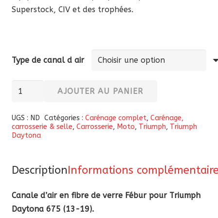
Superstock, CIV et des trophées.
Type de canal d air
quantité
AJOUTER AU PANIER
de
Canal
UGS :
ND
Catégories :
Carénage complet
,
Carénage,
carrosserie & selle
,
Carrosserie
,
Moto
,
Triumph
,
Triumph
d’air
Daytona
en
fibre
de
Description
Informations complémentair
verre
Canale d’air en fibre de verre Fébur pour Triumph
Fébur
Daytona 675 (13-19).
Triumph