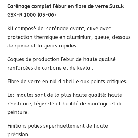
de
Carénage complet Fébur en fibre de verre Suzuki
verre
GSX-R 1000 (05-06)
Suzuki
Kit composé de: carénage avant, cuve avec
GSX-
protection thermique en aluminium, queue, dessous
R
de queue et largeurs rapides.
1000
2005-
Coques de production Febur de haute qualité
2006
renforcées de carbone et de kevlar.
Fibre de verre en nid d’abeille aux points critiques.
Les moules sont de la plus haute qualité: haute
résistance, légèreté et facilité de montage et de
peinture.
Finitions polies superficiellement de haute
précision.