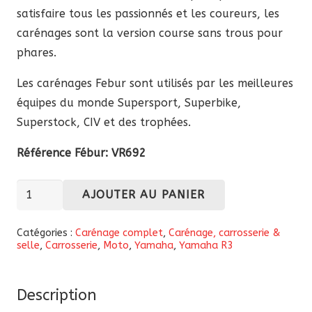
satisfaire tous les passionnés et les coureurs, les
carénages sont la version course sans trous pour
phares.
Les carénages Febur sont utilisés par les meilleures
équipes du monde Supersport, Superbike,
Superstock, CIV et des trophées.
Référence Fébur: VR692
quantité
AJOUTER AU PANIER
de
Carénage
Catégories :
Carénage complet
,
Carénage, carrosserie &
selle
,
Carrosserie
,
Moto
,
Yamaha
,
Yamaha R3
complet
Fébur
en
Description
fibre