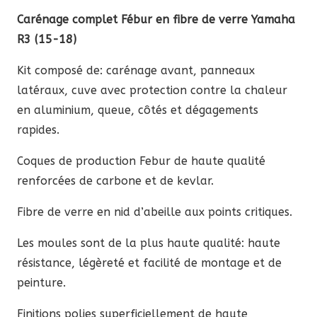
de
Carénage complet Fébur en fibre de verre Yamaha
verre
R3 (15-18)
Yamaha
Kit composé de: carénage avant, panneaux
R3
latéraux, cuve avec protection contre la chaleur
2015-
en aluminium, queue, côtés et dégagements
2018
rapides.
Coques de production Febur de haute qualité
renforcées de carbone et de kevlar.
Fibre de verre en nid d’abeille aux points critiques.
Les moules sont de la plus haute qualité: haute
résistance, légèreté et facilité de montage et de
peinture.
Finitions polies superficiellement de haute