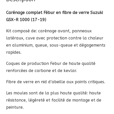
fibre
de
Carénage complet Fébur en fibre de verre Suzuki
verre
GSX-R 1000 (17-19)
Suzuki
Kit composé de: carénage avant, panneaux
GSX-
latéraux, cuve avec protection contre la chaleur
R
en aluminium, queue, sous-queue et dégagements
1000
rapides.
2017-
2019
Coques de production Febur de haute qualité
renforcées de carbone et de kevlar.
Fibre de verre en nid d’abeille aux points critiques.
Les moules sont de la plus haute qualité: haute
résistance, légèreté et facilité de montage et de
peinture.