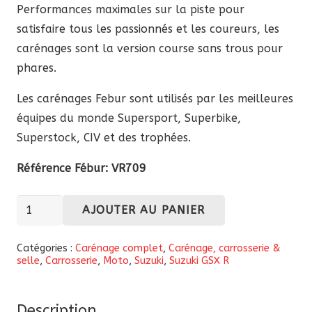
Performances maximales sur la piste pour
satisfaire tous les passionnés et les coureurs, les
carénages sont la version course sans trous pour
phares.
Les carénages Febur sont utilisés par les meilleures
équipes du monde Supersport, Superbike,
Superstock, CIV et des trophées.
Référence Fébur:
VR709
quantité
AJOUTER AU PANIER
de
Carénage
Catégories :
Carénage complet
,
Carénage, carrosserie &
selle
,
Carrosserie
,
Moto
,
Suzuki
,
Suzuki GSX R
complet
Fébur
en
Description