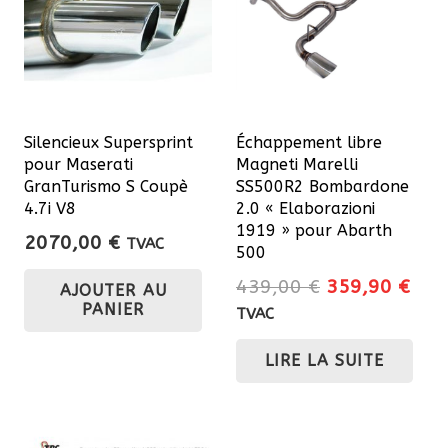
Silencieux Supersprint
Échappement libre
pour Maserati
Magneti Marelli
GranTurismo S Coupè
SS500R2 Bombardone
4.7i V8
2.0 « Elaborazioni
1919 » pour Abarth
2070,00
€
TVAC
500
Le
Le
439,00
€
359,90
€
AJOUTER AU
prix
prix
PANIER
TVAC
initial
actu
LIRE LA SUITE
était :
est 
439,00 €.
359