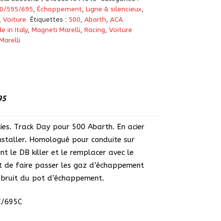
00/595/695
,
Échappement
,
Ligne & silencieux
,
,
Voiture
Étiquettes :
500
,
Abarth
,
ACA
e in Italy
,
Magneti Marelli
,
Racing
,
Voiture
Marelli
95
ies. Track Day pour 500 Abarth. En acier
 installer. Homologué pour conduite sur
nt le DB killer et le remplacer avec le
t de faire passer les gaz d’échappement
e bruit du pot d’échappement.
C/695C