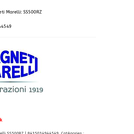
ti Marelli: SS500RZ
44549
k
elli SS500RZ | 8435034944549
Catégories :