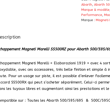
Abarth
,
Abarth 5
Marque & modèle
Performance
,
Mad
Marque :
Magneti 
escription
chappement Magneti Marelli SS500RZ pour Abarth 500/595/6
chappement Magneti Marelli « Elaborazioni 1919 » avec 4 sort
noxydable, avec ces accessoires, très belle finition et simple à
oute. Pour un usage sur piste, il est possible d’enlever facileme
accord SS500RX qui peut s’acheter séparément. Celui-ci perme
ans les tuyaux libres et augmentant ainsi les prestations et l
ompatible sur : Toutes les Abarth 500/595/695 & 500C/595