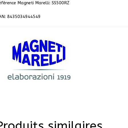
éférence Magneti Marelli: SS500RZ
AN: 8435034944549
Produits similaires