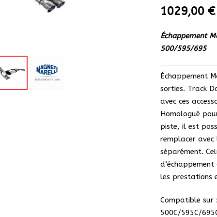
1029,00
€
Échappement Ma
500/595/695
Échappement Mag
sorties. Track D
avec ces accessoi
Homologué pour 
piste, il est pos
remplacer avec 
séparément. Cel
d’échappement d
les prestations 
Compatible sur
500C/595C/695