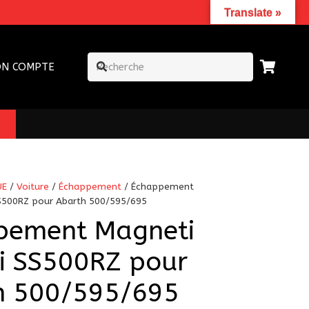
Translate »
N COMPTE
UE
/
Voiture
/
Échappement
/ Échappement
SS500RZ pour Abarth 500/595/695
pement Magneti
i SS500RZ pour
h 500/595/695