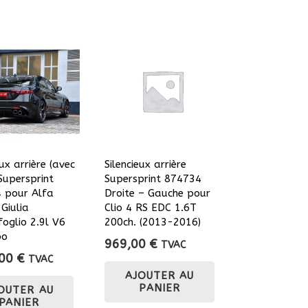
eux arrière (avec
Silencieux arrière
Supersprint
Supersprint 874734
 pour Alfa
Droite – Gauche pour
Giulia
Clio 4 RS EDC 1.6T
oglio 2.9l V6
200ch. (2013-2016)
bo
969,00
€
TVAC
,00
€
TVAC
AJOUTER AU
PANIER
OUTER AU
PANIER