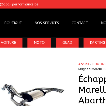
o@aca-performance.be
BOUTIQUE
NOS SERVICES
CONTACT
MO
VOITURE
MOTO
QUAD
KARTING
Accueil
/
BOUTIQ
Magneti Marelli 
Échap
Marell
Abart