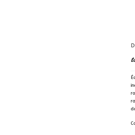
D
É
É
i
r
r
d
C