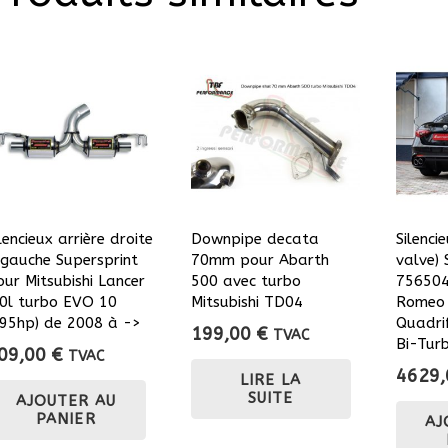
lencieux arrière droite
Downpipe decata
Silenci
 gauche Supersprint
70mm pour Abarth
valve) 
our Mitsubishi Lancer
500 avec turbo
756504
.0l turbo EVO 10
Mitsubishi TD04
Romeo 
295hp) de 2008 à ->
Quadrif
199,00
€
TVAC
Bi-Tur
09,00
€
TVAC
4629
LIRE LA
SUITE
AJOUTER AU
PANIER
AJ