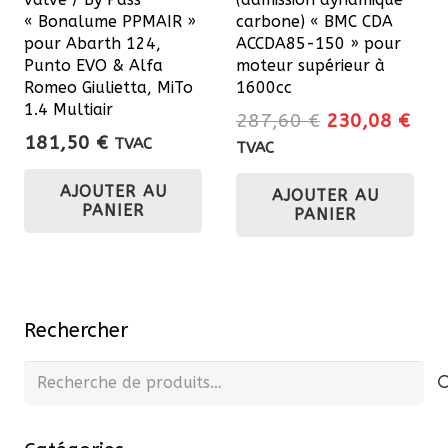
« Bonalume PPMAIR »
carbone) « BMC CDA
pour Abarth 124,
ACCDA85-150 » pour
Punto EVO & Alfa
moteur supérieur à
Romeo Giulietta, MiTo
1600cc
1.4 Multiair
Le
Le
287,60
€
230,08
€
181,50
€
prix
prix
TVAC
TVAC
initial
actu
AJOUTER AU
AJOUTER AU
était :
est 
PANIER
PANIER
287,60 €.
230
Rechercher
Recherche
pour :