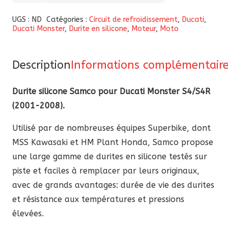
de
Durite
UGS :
ND
Catégories :
Circuit de refroidissement
,
Ducati
,
Ducati Monster
,
Durite en silicone
,
Moteur
,
Moto
silicone
Samco
pour
Description
Informations complémentair
Ducati
Monster
Durite silicone Samco pour Ducati Monster S4/S4R
S4
(2001-2008).
/
Utilisé par de nombreuses équipes Superbike, dont
S4R
MSS Kawasaki et HM Plant Honda, Samco propose
2001-
une large gamme de durites en silicone testés sur
2008
piste et faciles à remplacer par leurs originaux,
avec de grands avantages: durée de vie des durites
et résistance aux températures et pressions
élevées.