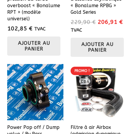
overboost « Bonalume
« Bonalume RPBG »
RPT » (modèle
Gold Series
universel)
Le
Le
229,90
€
206,91
€
102,85
€
prix
prix
TVAC
TVAC
initial
actu
AJOUTER AU
AJOUTER AU
était :
est 
PANIER
PANIER
229,90 €.
206
PROMO !
Power Pop off / Dump
Filtre à air Airbox
valve / By Pass
(admission dynamique