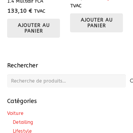
1.4 Multiair FCA
pro
prix
prix
TVAC
133,10
€
TVAC
initial
actu
AJOUTER AU
était :
est 
AJOUTER AU
PANIER
193,60 €.
174
PANIER
Rechercher
Recherche
pour :
Catégories
Voiture
Detailing
Lifestyle