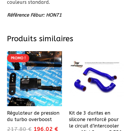
couleurs standard.
Référence Fébur: HON71
Produits similaires
PROMO !
Régulateur de pression
Kit de 3 durites en
du turbo overboost
silicone renforcé pour
le circuit d’intercooler
Le
Le
217,80
€
196,02
€