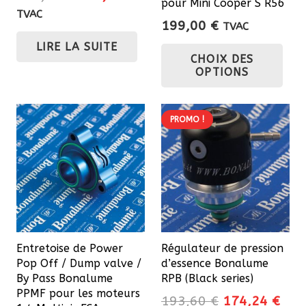
pour Mini Cooper S R56
prix
prix
TVAC
199,00
€
TVAC
initial
actuel
Ce
LIRE LA SUITE
était :
est :
CHOIX DES
pro
217,80 €.
196,02 €.
OPTIONS
a
plu
var
PROMO !
Les
opt
pe
êtr
cho
sur
Entretoise de Power
Régulateur de pression
la
Pop Off / Dump valve /
d’essence Bonalume
pa
By Pass Bonalume
RPB (Black series)
du
PPMF pour les moteurs
Le
Le
193,60
€
174,24
€