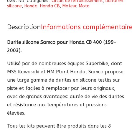
UGS :
ND
Catégories :
Circuit de refroidissement
,
Durite en
silicone
,
Honda
,
Honda CB
,
Moteur
,
Moto
silicone
Samco
pour
Description
Informations complémentair
Honda
CB
Durite silicone Samco pour Honda CB 400 (199-
400
2003).
(2008-
Utilisé par de nombreuses équipes Superbike, dont
2015)
MSS Kawasaki et HM Plant Honda, Samco propose
une large gamme de durites en silicone testés sur
piste et faciles à remplacer par leurs originaux,
avec de grands avantages: durée de vie des durites
et résistance aux températures et pressions
élevées.
Tous les kits peuvent être produits dans les 8