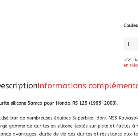
Coule
quanti
de
Durite
UGS :
N
silicon
en sili
Samco
pour
escription
Informations complémenta
Hond
RS
urite silicone Samco pour Honda RS 125 (1995-2003).
125
(1995
tilisé par de nombreuses équipes Superbike, dont MSS Kawas
2003)
arge gamme de durites en silicone testés sur piste et faciles à
rands avantages: durée de vie des durites et résistance aux t