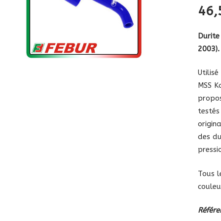
46
Durite
2003).
Utilis
MSS K
propos
testés
origin
des du
pressi
Tous l
couleu
Référ