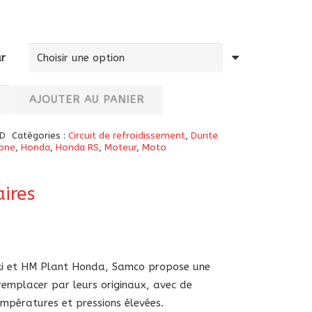
ur
té
AJOUTER AU PANIER
D
Catégories :
Circuit de refroidissement
,
Durite
e
cone
,
Honda
,
Honda RS
,
Moteur
,
Moto
ires
a
-
aki et HM Plant Honda, Samco propose une
 remplacer par leurs originaux, avec de
empératures et pressions élevées.