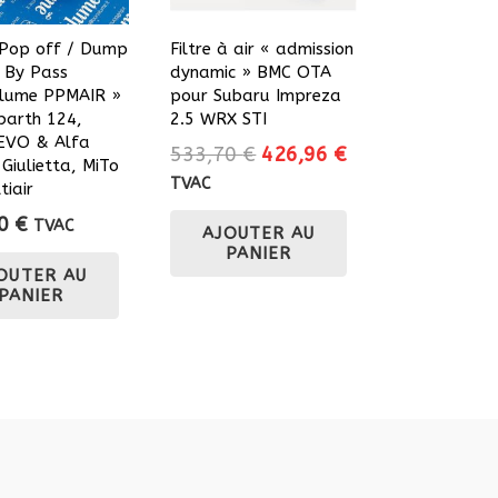
Pop off / Dump
Filtre à air « admission
/ By Pass
dynamic » BMC OTA
lume PPMAIR »
pour Subaru Impreza
barth 124,
2.5 WRX STI
EVO & Alfa
Le
Le
533,70
€
426,96
€
Giulietta, MiTo
prix
prix
TVAC
tiair
initial
actuel
50
€
TVAC
AJOUTER AU
était :
est :
PANIER
533,70 €.
426,96 €.
OUTER AU
PANIER