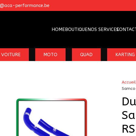
o@aca-performance.be
HOME
BOUTIQUE
NOS SERVICES
CONTAC
VOITURE
MOTO
QUAD
KARTING
Accueil
Samco 
Du
Sa
RS