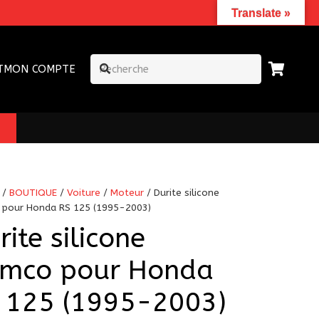
Translate »
T
MON COMPTE
/
BOUTIQUE
/
Voiture
/
Moteur
/ Durite silicone
pour Honda RS 125 (1995-2003)
rite silicone
mco pour Honda
 125 (1995-2003)