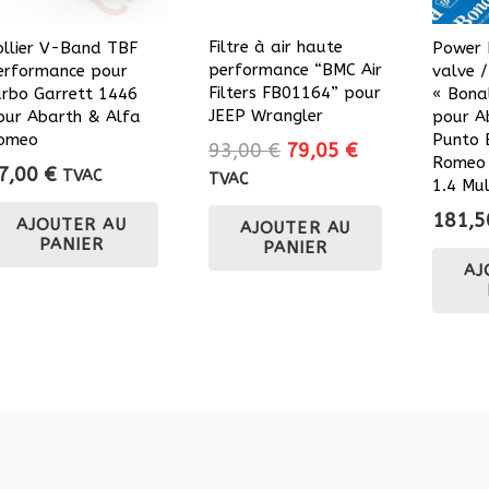
Filtre à air haute
ollier V-Band TBF
Power 
performance “BMC Air
erformance pour
valve 
Filters FB01164” pour
urbo Garrett 1446
« Bona
JEEP Wrangler
our Abarth & Alfa
pour A
omeo
Punto 
Le
Le
93,00
€
79,05
€
Romeo 
7,00
€
prix
prix
TVAC
TVAC
1.4 Mul
initial
actuel
181,
AJOUTER AU
AJOUTER AU
était :
est :
PANIER
PANIER
93,00 €.
79,05 €.
AJ