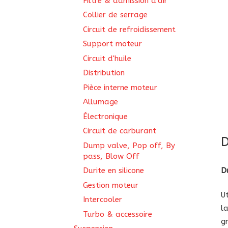
Filtre & admission d'air
Collier de serrage
Circuit de refroidissement
Support moteur
Circuit d'huile
Distribution
Pièce interne moteur
Allumage
Électronique
Circuit de carburant
D
Dump valve, Pop off, By
pass, Blow Off
D
Durite en silicone
Gestion moteur
U
Intercooler
l
Turbo & accessoire
g