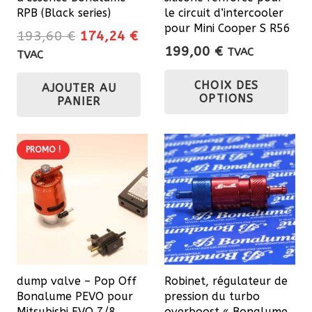
RPB (Black series)
le circuit d’intercooler
pour Mini Cooper S R56
Le
Le
193,60
€
174,24
€
199,00
€
prix
prix
TVAC
TVAC
Ce
initial
actuel
CHOIX DES
AJOUTER AU
était :
est :
pro
OPTIONS
PANIER
193,60 €.
174,24 €.
a
plu
var
PROMO !
Les
opt
pe
êtr
cho
sur
dump valve – Pop Off
Robinet, régulateur de
la
Bonalume PEVO pour
pression du turbo
pa
Mitsubishi EVO 7/8
overboost « Bonalume