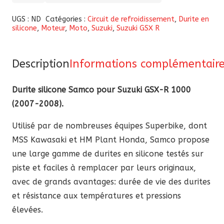
de
Durite
UGS :
ND
Catégories :
Circuit de refroidissement
,
Durite en
silicone
,
Moteur
,
Moto
,
Suzuki
,
Suzuki GSX R
silicone
Samco
pour
Description
Informations complémentair
Suzuki
GSX-
Durite silicone Samco pour Suzuki GSX-R 1000
R
(2007-2008).
1000
Utilisé par de nombreuses équipes Superbike, dont
2007-
MSS Kawasaki et HM Plant Honda, Samco propose
2008
une large gamme de durites en silicone testés sur
piste et faciles à remplacer par leurs originaux,
avec de grands avantages: durée de vie des durites
et résistance aux températures et pressions
élevées.