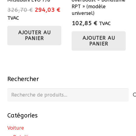
du
RPT » (modèle
Le
Le
326,70
€
294,03
€
universel)
pro
prix
prix
TVAC
102,85
€
TVAC
initial
actuel
AJOUTER AU
était :
est :
AJOUTER AU
PANIER
326,70 €.
294,03 €.
PANIER
Rechercher
Recherche
pour :
Catégories
Voiture