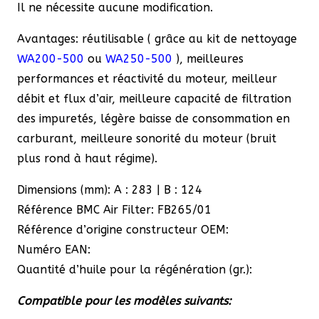
1
Il ne nécessite aucune modification.
&
Avantages: réutilisable ( grâce au kit de nettoyage
Safrane
WA200-500
ou
WA250-500
), meilleures
2
performances et réactivité du moteur, meilleur
débit et flux d’air, meilleure capacité de filtration
des impuretés, légère baisse de consommation en
carburant, meilleure sonorité du moteur (bruit
plus rond à haut régime).
Dimensions (mm): A : 283 | B : 124
Référence BMC Air Filter: FB265/01
Référence d’origine constructeur OEM:
Numéro EAN:
Quantité d’huile pour la régénération (gr.):
Compatible pour les modèles suivants: