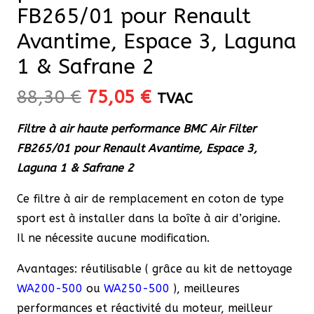
FB265/01 pour Renault
Avantime, Espace 3, Laguna
1 & Safrane 2
Le
Le
88,30
€
75,05
€
TVAC
prix
prix
Filtre à air haute performance BMC Air Filter
initial
actuel
FB265/01 pour Renault Avantime, Espace 3,
était :
est :
Laguna 1 & Safrane 2
88,30 €.
75,05 €.
Ce filtre à air de remplacement en coton de type
sport est à installer dans la boîte à air d’origine.
Il ne nécessite aucune modification.
Avantages: réutilisable ( grâce au kit de nettoyage
WA200-500
ou
WA250-500
), meilleures
performances et réactivité du moteur, meilleur