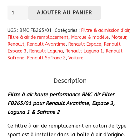
quantité
AJOUTER AU PANIER
de
Filtre
UGS :
BMC FB265/01
Catégories :
Filtre & admission d'air
,
à
Filtre à air de remplacement
,
Marque & modèle
,
Moteur
,
Renault
,
Renault Avantime
,
Renault Espace
,
Renault
air
Espace 3
,
Renault Laguna
,
Renault Laguna 1
,
Renault
haute
Safrane
,
Renault Safrane 2
,
Voiture
performance
BMC
FB265/01
Description
pour
Filtre à air haute performance BMC Air Filter
Renault
FB265/01 pour Renault Avantime, Espace 3,
Avantime,
Laguna 1 & Safrane 2
Espace
3,
Ce filtre à air de remplacement en coton de type
Laguna
sport est à installer dans la boîte à air d’origine.