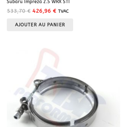
Subaru Impreza 2.5 WRX STI
Le
Le
533,70
€
426,96
€
TVAC
prix
prix
AJOUTER AU PANIER
initial
actuel
était :
est :
533,70 €.
426,96 €.