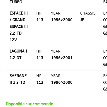
TURBO
F
ESPACE III
HP
YEAR
CHASSIS
E
/ GRAND
113
1996>2000
JE
C
ESPACE III
G
2.2 TD
G
12V
LAGUNA I
HP
YEAR
E
2.2 DT
113
1996>2001
C
G
SAFRANE
HP
YEAR
E
II 2.2 TD
113
1996>2000
C
G
Disponible sur commande