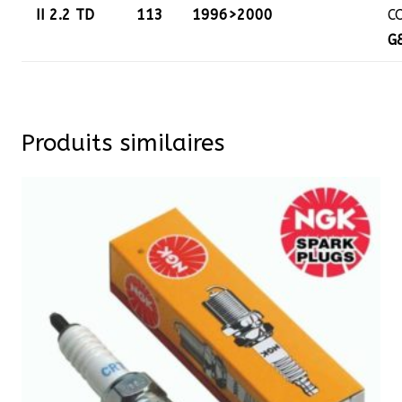
II 2.2 TD
113
1996>2000
C
G
Produits similaires