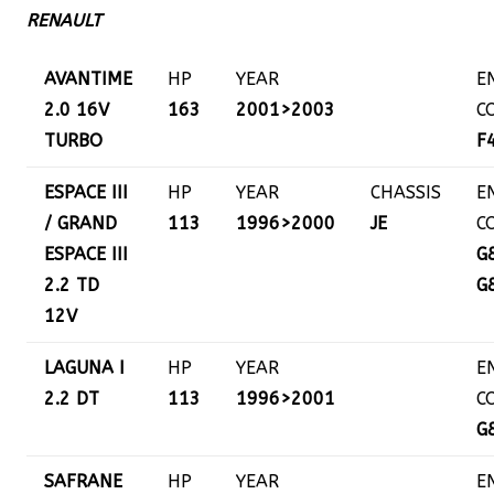
RENAULT
AVANTIME
HP
YEAR
E
2.0 16V
163
2001>2003
C
TURBO
F
ESPACE III
HP
YEAR
CHASSIS
E
/ GRAND
113
1996>2000
JE
C
ESPACE III
G
2.2 TD
G
12V
LAGUNA I
HP
YEAR
E
2.2 DT
113
1996>2001
C
G
SAFRANE
HP
YEAR
E