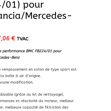
4/01) pour
ancia/Mercedes-
Le
7,06
€
TVAC
ix
prix
itial
actuel
ute performance BMC FB224/01 pour
ait :
est :
cedes-Benz
,90 €.
67,06 €.
 de remplacement en coton de type sport est
la boîte à air d’origine.
aucune modification.
lisable (grâce au kit de nettoyage),
rmances et réactivité du moteur, meilleur
ir, meilleure capacité de filtration des