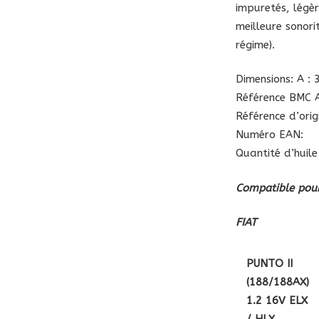
impuretés, légè
meilleure sonori
régime).
Dimensions: A : 
Référence BMC A
Référence d’ori
Numéro EAN:
Quantité d’huile
Compatible pour
FIAT
PUNTO II
(188/188AX)
1.2 16V ELX
/ HLX