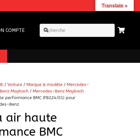
Translate »
N COMPTE
UE
/
Voiture
/
Marque & modèle
/
Mercedes-
Benz Maybach
/
Mercedes-Benz Maybach
aute performance BMC (FB224/01) pour
edes-Benz
à air haute
rmance BMC