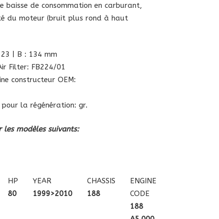
re baisse de consommation en carburant,
té du moteur (bruit plus rond à haut
323 | B : 134 mm
ir Filter: FB224/01
gine constructeur OEM:
 pour la régénération: gr.
 les modèles suivants:
HP
YEAR
CHASSIS
ENGINE
80
1999>2010
188
CODE
188
A5.000