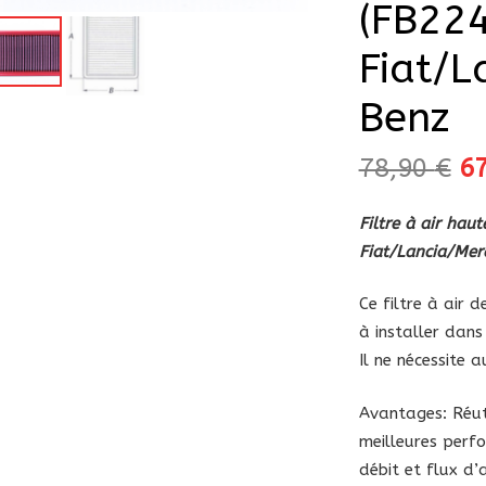
(FB22
Fiat/L
Benz
Le
78,90
€
6
pr
in
Filtre à air ha
ét
Fiat/Lancia/Mer
78
Ce filtre à air
à installer dans 
Il ne nécessite 
Avantages: Réuti
meilleures perfo
débit et flux d’a