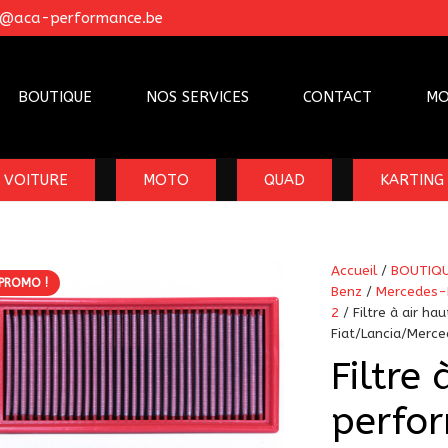
o@aca-performance.be
BOUTIQUE
NOS SERVICES
CONTACT
MO
VOITURE
MOTO
QUAD
KARTING
Accueil
/
BOUTIQ
PROMO !
Benz
/
Mercedes-
2
/ Filtre à air h
Fiat/Lancia/Merc
Filtre 
perfo