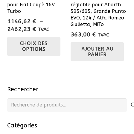
pour Fiat Coupè 16V
réglable pour Abarth
Turbo
595/695, Grande Punto
EVO, 124 / Alfa Romeo
1146,62
€
–
Giulietta, MiTo
Plage
2462,23
€
TVAC
363,00
€
TVAC
de
Ce
CHOIX DES
prix :
produit
AJOUTER AU
OPTIONS
1146,62 €
a
PANIER
à
plusieurs
2462,23 €
variations.
Les
options
Rechercher
peuvent
Recherche
être
pour :
choisies
sur
Catégories
la