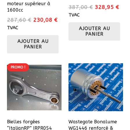
moteur supérieur à
Le
Le
387,00
€
328,95
€
1600cc
prix
prix
TVAC
Le
Le
287,60
€
230,08
€
initial
actu
prix
prix
TVAC
AJOUTER AU
était :
est 
initial
actuel
PANIER
387,00 €.
328
AJOUTER AU
était :
est :
PANIER
287,60 €.
230,08 €.
PROMO !
Bielles forgées
Wastegate Bonalume
“ItalianRP” IRPR054
WG1446 renforcé &