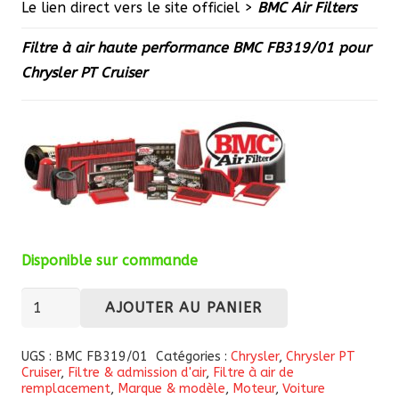
Le lien direct vers le site officiel >
BMC Air Filters
Filtre à air haute performance BMC FB319/01 pour
Chrysler PT Cruiser
Disponible sur commande
quantité
AJOUTER AU PANIER
de
Filtre
UGS :
BMC FB319/01
Catégories :
Chrysler
,
Chrysler PT
Cruiser
,
Filtre & admission d'air
,
Filtre à air de
à
remplacement
,
Marque & modèle
,
Moteur
,
Voiture
air