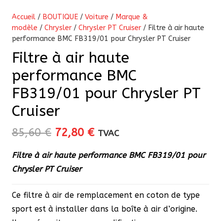
Accueil
/
BOUTIQUE
/
Voiture
/
Marque &
modèle
/
Chrysler
/
Chrysler PT Cruiser
/ Filtre à air haute
performance BMC FB319/01 pour Chrysler PT Cruiser
Filtre à air haute
performance BMC
FB319/01 pour Chrysler PT
Cruiser
Le
Le
85,60
€
72,80
€
TVAC
prix
prix
Filtre à air haute performance BMC FB319/01 pour
initial
actuel
Chrysler PT Cruiser
était :
est :
85,60 €.
72,80 €.
Ce filtre à air de remplacement en coton de type
sport est à installer dans la boîte à air d’origine.