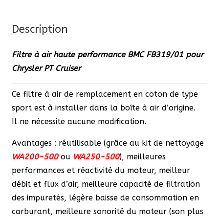
haute
performance
Description
BMC
Filtre à air haute performance BMC FB319/01 pour
FB319/01
Chrysler PT Cruiser
pour
Chrysler
Ce filtre à air de remplacement en coton de type
PT
sport est à installer dans la boîte à air d’origine.
Cruiser
Il ne nécessite aucune modification.
Avantages : réutilisable (grâce au kit de nettoyage
WA200-500
ou
WA250-500
), meilleures
performances et réactivité du moteur, meilleur
débit et flux d’air, meilleure capacité de filtration
des impuretés, légère baisse de consommation en
carburant, meilleure sonorité du moteur (son plus