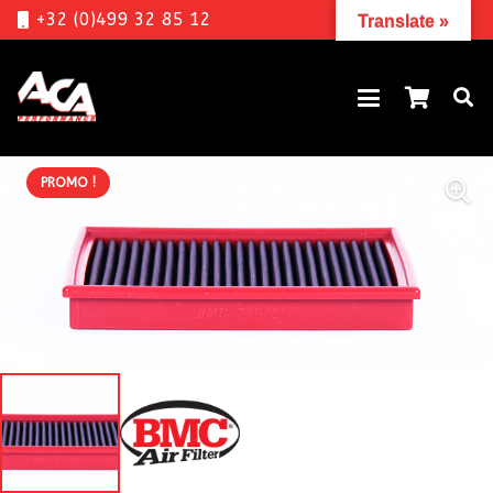
+32 (0)499 32 85 12
Translate »
PROMO !