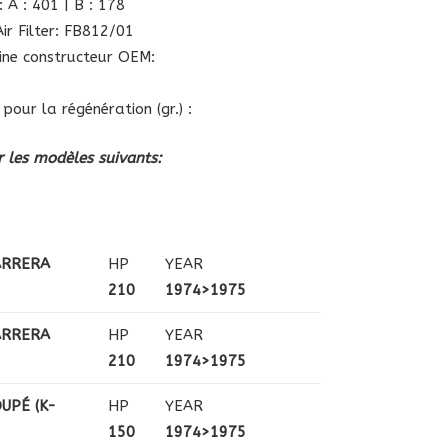
 A : 401 | B : 178
ir Filter: FB812/01
gine constructeur OEM:
pour la régénération (gr.) :
 les modèles suivants:
ARRERA
HP
YEAR
210
1974>1975
ARRERA
HP
YEAR
210
1974>1975
OUPÉ (K-
HP
YEAR
150
1974>1975