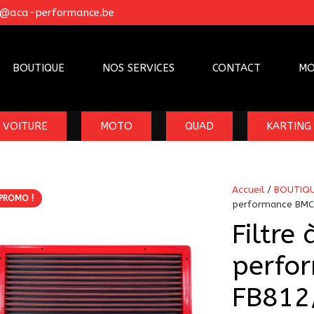
o@aca-performance.be
BOUTIQUE
NOS SERVICES
CONTACT
MO
VOITURE
MOTO
QUAD
KARTING
Accueil
/
BOUTIQ
PROMO !
performance BMC
Filtre 
perfo
FB812