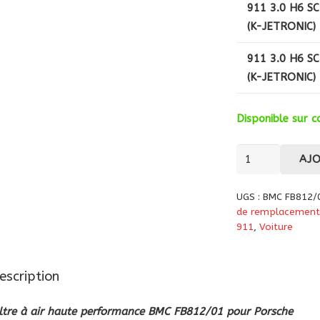
911 3.0 H6 S
(K-JETRONIC)
911 3.0 H6 S
(K-JETRONIC)
Disponible sur
quantité
AJ
de
Filtre
UGS :
BMC FB812/
à
de remplacement
air
911
,
Voiture
haute
performance
escription
BMC
FB812/01
iltre à air haute performance BMC FB812/01 pour Porsche
pour