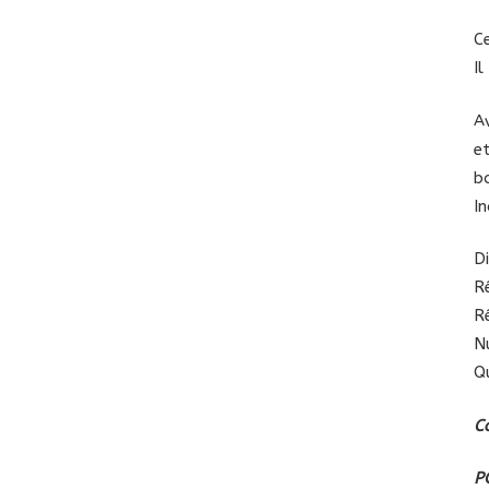
C
I
A
e
b
I
D
R
R
N
Qu
C
P