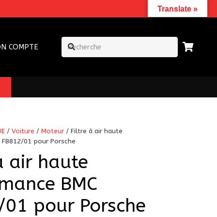
Translate »
N COMPTE
UE
/
Voiture
/
Moteur
/ Filtre à air haute
 FB812/01 pour Porsche
à air haute
rmance BMC
/01 pour Porsche