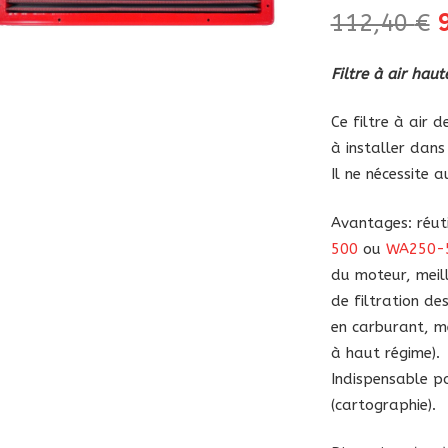
112,40
€
p
i
Filtre à air ha
é
1
Ce filtre à air
à installer dans 
Il ne nécessite 
Avantages: réuti
500
ou
WA250-
du moteur, meill
de filtration d
en carburant, me
à haut régime).
Indispensable 
(cartographie).