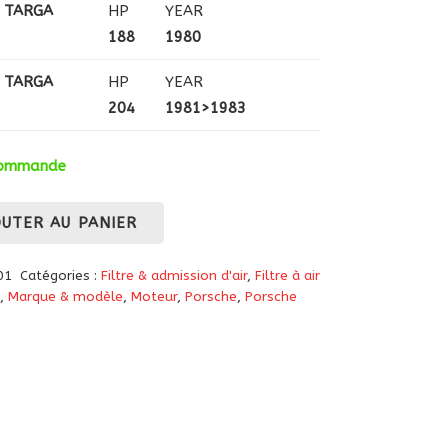
C TARGA
HP
YEAR
188
1980
C TARGA
HP
YEAR
204
1981>1983
 commande
OUTER AU PANIER
01
Catégories :
Filtre & admission d'air
,
Filtre à air
,
Marque & modèle
,
Moteur
,
Porsche
,
Porsche