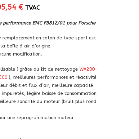
Le
Le
95,54
€
TVAC
rix
prix
nitial
actuel
ute performance BMC FB812/01 pour Porsche
tait :
est :
12,40 €.
95,54 €.
 de remplacement en coton de type sport est
la boîte à air d’origine.
aucune modification.
lisable ( grâce au kit de nettoyage
WA200-
500
), meilleures performances et réactivité
eur débit et flux d’air, meilleure capacité
es impuretés, légère baisse de consommation
illeure sonorité du moteur (bruit plus rond
pour une reprogrammation moteur