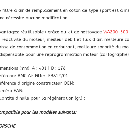
Porsche
e filtre à air de remplacement en coton de type sport est à inst
l ne nécessite aucune modification.
vantages: réutilisable ( grâce au kit de nettoyage
WA200-500
t réactivité du moteur, meilleur débit et flux d’air, meilleure c
aisse de consommation en carburant, meilleure sonorité du mot
ndispensable pour une reprogrammation moteur (cartographie)
imensions (mm): A : 401 | B : 178
éférence BMC Air Filter: FB812/01
éférence d’origine constructeur OEM:
uméro EAN:
antité d’huile pour la régénération (gr.) :
ompatible pour les modèles suivants:
ORSCHE