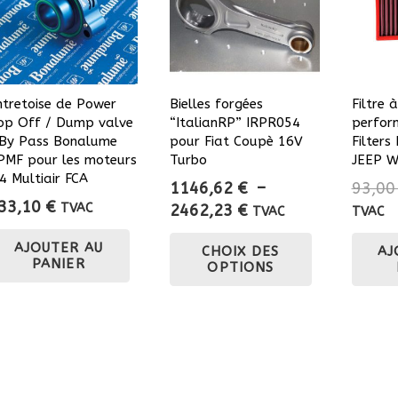
Filtre 
ntretoise de Power
Bielles forgées
perfor
op Off / Dump valve
“ItalianRP” IRPR054
Filter
 By Pass Bonalume
pour Fiat Coupè 16V
JEEP W
PMF pour les moteurs
Turbo
.4 Multiair FCA
93,0
1146,62
€
–
33,10
€
Plage
TVAC
2462,23
€
TVAC
TVAC
de
Ce
AJOUTER AU
AJ
CHOIX DES
prix :
produit
PANIER
OPTIONS
1146,62 €
a
à
plusieurs
2462,23 €
variations.
Les
options
peuvent