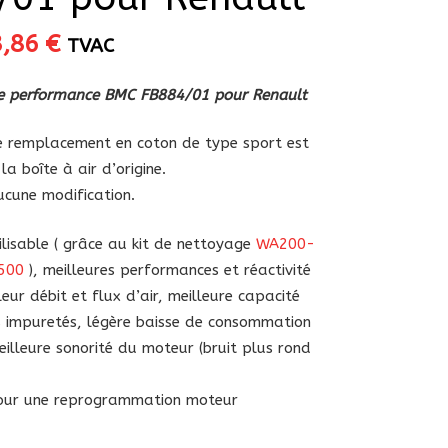
Le
3,86
€
TVAC
ix
prix
itial
actuel
ute performance BMC FB884/01 pour Renault
ait :
est :
,90 €.
73,86 €.
 de remplacement en coton de type sport est
la boîte à air d’origine.
aucune modification.
lisable ( grâce au kit de nettoyage
WA200-
500
), meilleures performances et réactivité
eur débit et flux d’air, meilleure capacité
es impuretés, légère baisse de consommation
illeure sonorité du moteur (bruit plus rond
pour une reprogrammation moteur