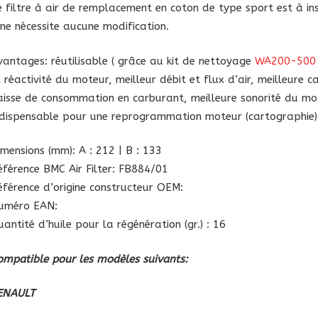
Renault
e filtre à air de remplacement en coton de type sport est à inst
l ne nécessite aucune modification.
vantages: réutilisable ( grâce au kit de nettoyage
WA200-500
t réactivité du moteur, meilleur débit et flux d’air, meilleure c
aisse de consommation en carburant, meilleure sonorité du mot
ndispensable pour une reprogrammation moteur (cartographie)
imensions (mm): A : 212 | B : 133
éférence BMC Air Filter: FB884/01
éférence d’origine constructeur OEM:
uméro EAN:
antité d’huile pour la régénération (gr.) : 16
ompatible pour les modèles suivants:
ENAULT