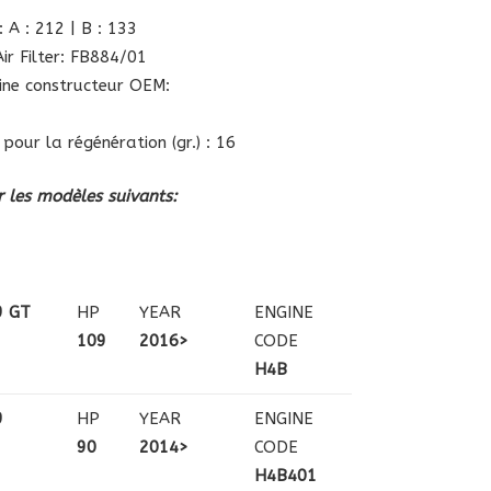
 A : 212 | B : 133
ir Filter: FB884/01
gine constructeur OEM:
 pour la régénération (gr.) : 16
 les modèles suivants:
9 GT
HP
YEAR
ENGINE
109
2016>
CODE
H4B
9
HP
YEAR
ENGINE
90
2014>
CODE
H4B401