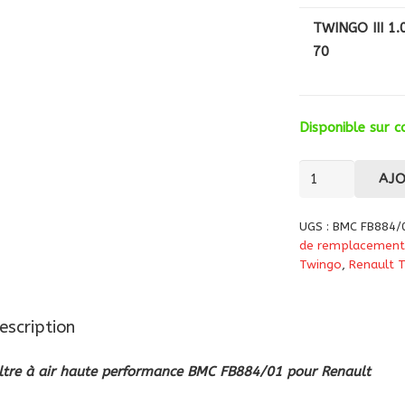
TWINGO III 1.
70
Disponible sur
quantité
AJ
de
Filtre
UGS :
BMC FB884/
à
de remplacement
air
Twingo
,
Renault 
haute
performance
escription
BMC
FB884/01
iltre à air haute performance BMC FB884/01 pour Renault
pour