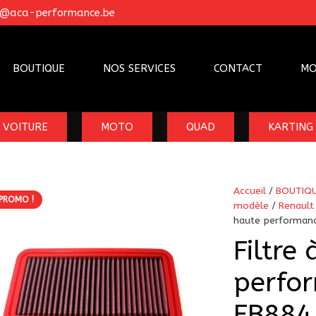
o@aca-performance.be
BOUTIQUE
NOS SERVICES
CONTACT
MO
VOITURE
MOTO
QUAD
KARTING
Accueil
/
BOUTIQ
PROMO !
modèle
/
Renault
haute performanc
Filtre 
perfo
FB884