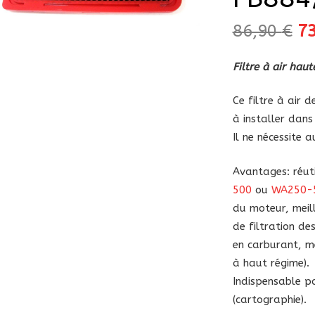
Le
86,90
€
7
pr
in
Filtre à air ha
ét
86
Ce filtre à air
à installer dans 
Il ne nécessite 
Avantages: réuti
500
ou
WA250-
du moteur, meill
de filtration d
en carburant, me
à haut régime).
Indispensable 
(cartographie).