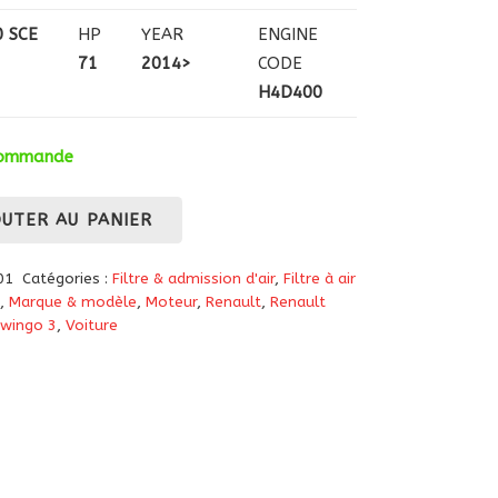
0 SCE
HP
YEAR
ENGINE
71
2014>
CODE
H4D400
 commande
OUTER AU PANIER
01
Catégories :
Filtre & admission d'air
,
Filtre à air
,
Marque & modèle
,
Moteur
,
Renault
,
Renault
Twingo 3
,
Voiture