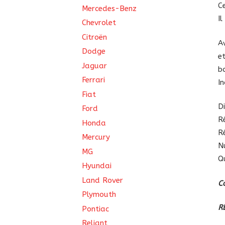
C
Mercedes-Benz
I
Chevrolet
Citroën
A
Dodge
e
Jaguar
b
Ferrari
I
Fiat
D
Ford
R
Honda
R
Mercury
N
MG
Qu
Hyundai
Land Rover
C
Plymouth
R
Pontiac
Reliant