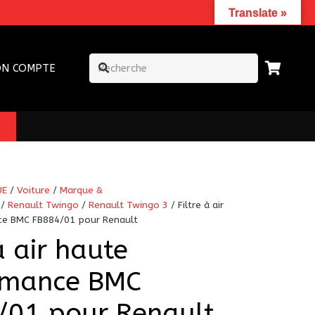
Translate »
N COMPTE
UE
/
Voiture
/
Marque &
/
Renault Twingo
/
Renault Twingo 3
/ Filtre à air
e BMC FB884/01 pour Renault
à air haute
rmance BMC
/01 pour Renault