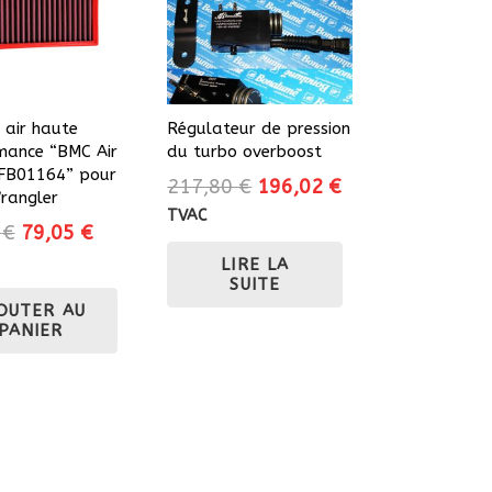
à air haute
Régulateur de pression
mance “BMC Air
du turbo overboost
s FB01164” pour
Le
Le
217,80
€
196,02
€
rangler
prix
prix
TVAC
Le
Le
0
€
79,05
€
initial
actuel
prix
prix
LIRE LA
était :
est :
initial
actuel
SUITE
217,80 €.
196,02 €.
OUTER AU
était :
est :
PANIER
93,00 €.
79,05 €.