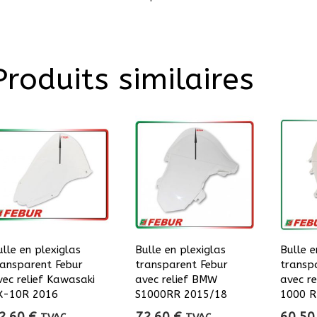
Produits similaires
ulle en plexiglas
Bulle en plexiglas
Bulle e
ransparent Febur
transparent Febur
transp
vec relief Kawasaki
avec relief BMW
avec r
X-10R 2016
S1000RR 2015/18
1000 
2,60
€
72,60
€
60,5