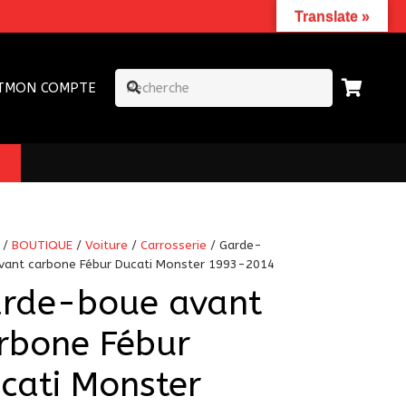
Translate »
T
MON COMPTE
/
BOUTIQUE
/
Voiture
/
Carrosserie
/ Garde-
vant carbone Fébur Ducati Monster 1993-2014
rde-boue avant
rbone Fébur
cati Monster