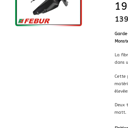
19
13
Garde
Monste
La fib
dans u
Cette 
matéri
élevée
Deux t
matt.