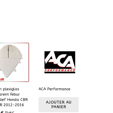
n plexiglas
ACA Performance
arent Febur
elief Honda CBR
AJOUTER AU
RR 2012-2016
PANIER
0
€