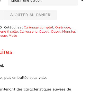
n
té
AJOUTER AU PANIER
-
D
Catégories :
Carénage complet
,
Carénage,
erie & selle
,
Carrosserie
,
Ducati
,
Ducati Monster
,
boue
,
Moto
ne
ires
er
4).
e, puis emballée sous vide.
intenant des caractéristiques élevées de