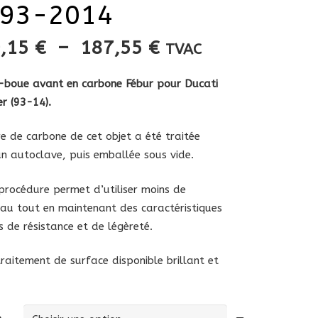
93-2014
Plage
9,15
€
–
187,55
€
TVAC
de
prix :
-boue avant en carbone Fébur pour Ducati
139,15 €
r (93-14).
à
187,55 €
re de carbone de cet objet a été traitée
n autoclave, puis emballée sous vide.
procédure permet d’utiliser moins de
au tout en maintenant des caractéristiques
s de résistance et de légèreté.
raitement de surface disponible brillant et