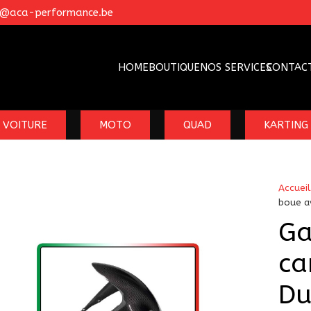
o@aca-performance.be
HOME
BOUTIQUE
NOS SERVICES
CONTAC
VOITURE
MOTO
QUAD
KARTING
Accueil
boue a
Ga
ca
Du