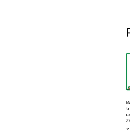
B
t
a
Z
7