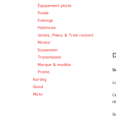
Équipement pilote
Fluide
Freinage
Habitacle
Jantes, Pneus & Train roulant
Moteur
Suspension
D
Transmission
Marque & modèle
G
Promo
Karting
L
Quad
Moto
C
r
D