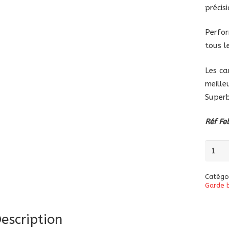
précisi
Perfor
tous l
Les ca
meille
Superb
Réf Fe
quanti
de
Garde
Catégo
boue
Garde 
avant
Febur
escription
en