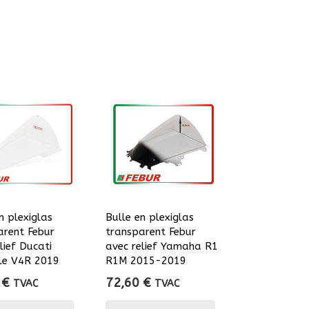
n plexiglas
Bulle en plexiglas
arent Febur
transparent Febur
lief Ducati
avec relief Yamaha R1
le V4R 2019
R1M 2015-2019
0
€
72,60
€
TVAC
TVAC