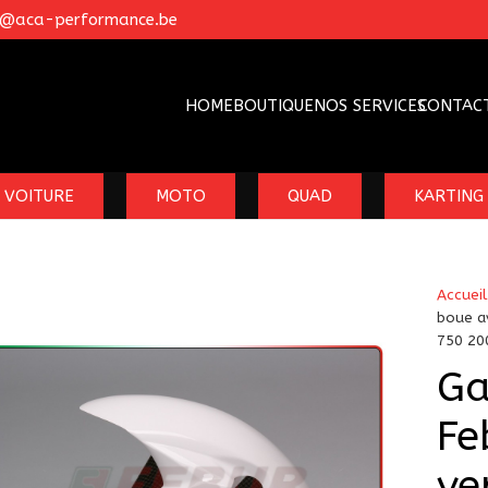
o@aca-performance.be
HOME
BOUTIQUE
NOS SERVICES
CONTAC
VOITURE
MOTO
QUAD
KARTING
Accueil
boue a
750 20
Ga
Fe
ve