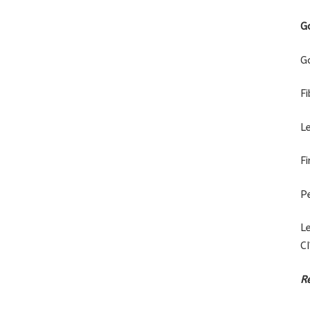
G
G
Fi
L
Fi
P
L
C
R