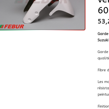
60
53
Garde-
Suzuki
Garde 
qualit
Fibre 
Les mo
résist
peintu
Finiti