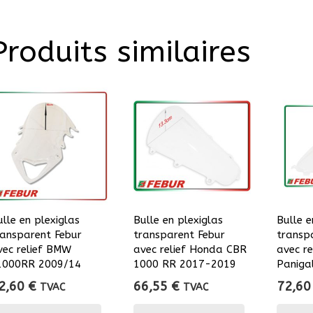
Produits similaires
ulle en plexiglas
Bulle en plexiglas
Bulle e
ransparent Febur
transparent Febur
transp
vec relief BMW
avec relief Honda CBR
avec re
1000RR 2009/14
1000 RR 2017-2019
Paniga
2,60
€
66,55
€
72,6
TVAC
TVAC