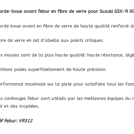
fibre
arde-boue avant Febur en fibre de verre
pour Suzuki GSX-R 60
de
verre
arde boue avant en fibre de verre de haute qualité renforcé d
Suzuki
GSX-
bre de verre en nid d’abeille aux points critiques.
R
600
es moules sont de la plus haute qualité: haute résistance, légè
750
2006
nitions polies superficiellement de haute précision.
erformance maximale sur la piste pour satisfaire tous les fans
es carénages Febur sont utilisés par les meilleures équipes du
IV et des trophées.
éf Febur: VR312