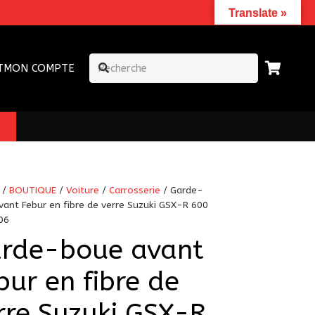
Translate »
T
MON COMPTE
/
BOUTIQUE
/
Voiture
/
Carrosserie
/ Garde-
vant Febur en fibre de verre Suzuki GSX-R 600
06
rde-boue avant
bur en fibre de
rre Suzuki GSX-R