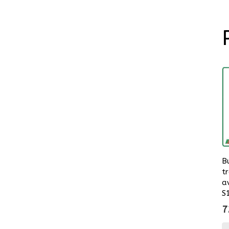
B
t
a
S
7