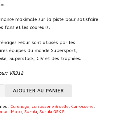
on.
mance maximale sur la piste pour satisfaire
es fans et les coureurs.
rénages Febur sont utilisés par les
ures équipes du monde Supersport,
ike, Superstock, CIV et des trophées.
bur: VR312
té
AJOUTER AU PANIER
-
ries :
Carénage, carrosserie & selle
,
Carrosserie
,
boue
,
Moto
,
Suzuki
,
Suzuki GSX R