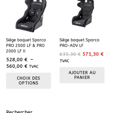
Siège baquet Sparco
Siège baquet Sparco
PRO 2000 LF & PRO
PRO-ADV LF
2000 LF II
Le
Le
635,30
€
571,30
€
528,00
€
–
prix
prix
TVAC
Plage
560,00
€
initial
actu
TVAC
de
Ce
AJOUTER AU
était :
est 
PANIER
CHOIX DES
prix :
635,30 €.
571
produit
OPTIONS
528,00 €
a
à
plusieurs
560,00 €
variations.
Les
Rechercher