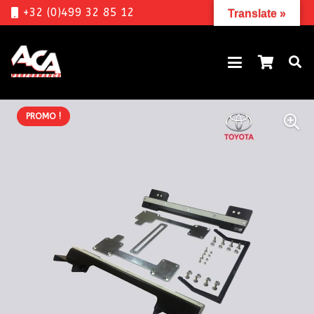
+32 (0)499 32 85 12
Translate »
PROMO !