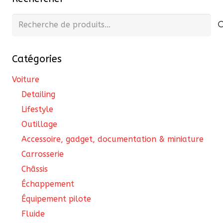
options
peuvent
Recherche
être
pour :
choisies
Catégories
sur
la
Voiture
page
Detailing
du
Lifestyle
produit
Outillage
Accessoire, gadget, documentation & miniature
Carrosserie
Châssis
Échappement
Équipement pilote
Fluide