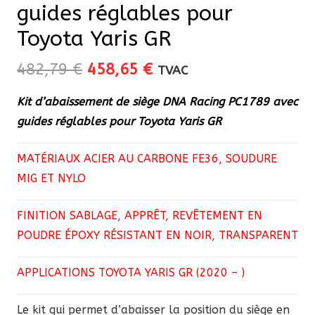
guides réglables pour
Toyota Yaris GR
Le
Le
482,79
€
458,65
€
TVAC
prix
prix
Kit d’abaissement de siège DNA Racing PC1789 avec
initial
actuel
guides réglables pour Toyota Yaris GR
était :
est :
482,79 €.
458,65 €.
MATÉRIAUX ACIER AU CARBONE FE36, SOUDURE
MIG ET NYLO
FINITION SABLAGE, APPRÊT, REVÊTEMENT EN
POUDRE ÉPOXY RÉSISTANT EN NOIR, TRANSPARENT
APPLICATIONS TOYOTA YARIS GR (2020 – )
Le kit qui permet d’abaisser la position du siège en