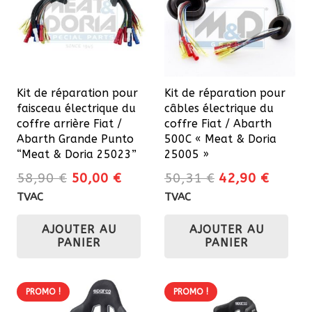
Kit de réparation pour
Kit de réparation pour
faisceau électrique du
câbles électrique du
coffre arrière Fiat /
coffre Fiat / Abarth
Abarth Grande Punto
500C « Meat & Doria
“Meat & Doria 25023”
25005 »
Le
Le
Le
Le
58,90
€
50,00
€
50,31
€
42,90
€
prix
prix
prix
prix
TVAC
TVAC
initial
actuel
initial
actuel
AJOUTER AU
AJOUTER AU
était :
est :
était :
est :
PANIER
PANIER
58,90 €.
50,00 €.
50,31 €.
42,90 
PROMO !
PROMO !