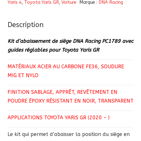
Yaris 4
,
Toyota Yaris GR
,
Voiture
Marque :
DNA Racing
de
siège
DNA
Description
Racing
Kit d’abaissement de siège DNA Racing PC1789 avec
PC1789
guides réglables pour Toyota Yaris GR
avec
guides
MATÉRIAUX ACIER AU CARBONE FE36, SOUDURE
réglables
MIG ET NYLO
pour
Toyota
FINITION SABLAGE, APPRÊT, REVÊTEMENT EN
Yaris
POUDRE ÉPOXY RÉSISTANT EN NOIR, TRANSPARENT
GR
APPLICATIONS TOYOTA YARIS GR (2020 – )
Le kit qui permet d’abaisser la position du siège en