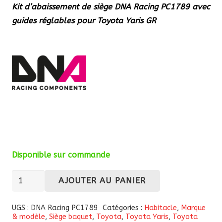
Kit d’abaissement de siège DNA Racing PC1789 avec
guides réglables pour Toyota Yaris GR
Disponible sur commande
quantité
AJOUTER AU PANIER
de
Kit
UGS :
DNA Racing PC1789
Catégories :
Habitacle
,
Marque
& modèle
,
Siège baquet
,
Toyota
,
Toyota Yaris
,
Toyota
d'abaissement