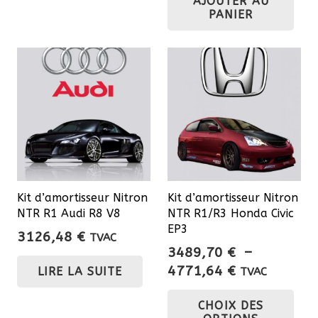
AJOUTER AU
PANIER
Kit d’amortisseur Nitron
Kit d’amortisseur Nitron
NTR R1 Audi R8 V8
NTR R1/R3 Honda Civic
EP3
3126,48
€
TVAC
3489,70
€
–
Plage
4771,64
€
LIRE LA SUITE
TVAC
de
Ce
CHOIX DES
prix :
pro