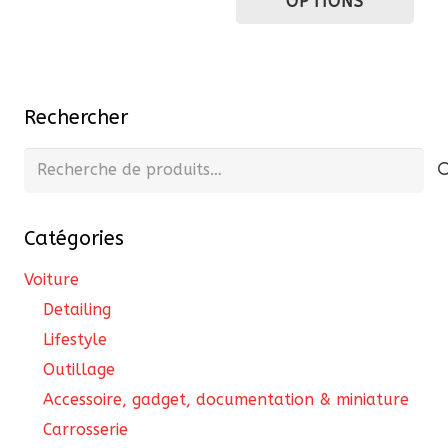
OPTIONS
3489,70 €
a
à
plu
4771,64 €
var
Les
Rechercher
opt
pe
Recherche
êtr
pour :
cho
Catégories
sur
la
Voiture
pa
Detailing
du
Lifestyle
pro
Outillage
Accessoire, gadget, documentation & miniature
Carrosserie