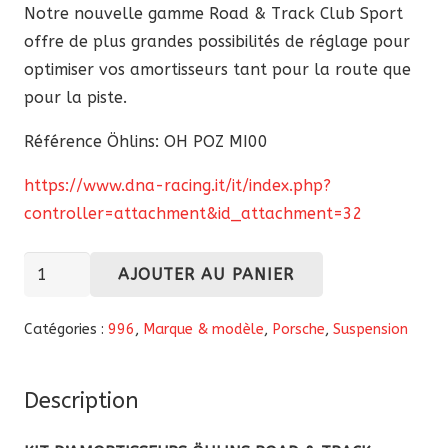
Notre nouvelle gamme Road & Track Club Sport
offre de plus grandes possibilités de réglage pour
optimiser vos amortisseurs tant pour la route que
pour la piste.
Référence Öhlins: OH POZ MI00
https://www.dna-racing.it/it/index.php?
controller=attachment&id_attachment=32
quantité
AJOUTER AU PANIER
de
Kit
Catégories :
996
,
Marque & modèle
,
Porsche
,
Suspension
d’amortisseurs
Öhlins
Description
Road
&