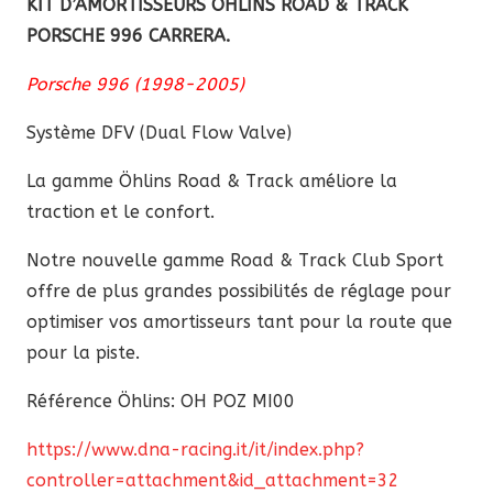
KIT D’AMORTISSEURS ÖHLINS ROAD & TRACK
Track
PORSCHE 996 CARRERA.
Porsche
996
Porsche 996 (1998-2005)
carrera
Système DFV (Dual Flow Valve)
La
gamme Öhlins Road & Track améliore la
traction et le confort.
Notre nouvelle gamme Road & Track Club Sport
offre de plus grandes possibilités de réglage pour
optimiser vos amortisseurs tant pour la route que
pour la piste.
Référence Öhlins: OH POZ MI00
https://www.dna-racing.it/it/index.php?
controller=attachment&id_attachment=32