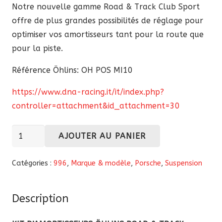
Notre nouvelle gamme Road & Track Club Sport
offre de plus grandes possibilités de réglage pour
optimiser vos amortisseurs tant pour la route que
pour la piste.
Référence Öhlins: OH POS MI10
https://www.dna-racing.it/it/index.php?
controller=attachment&id_attachment=30
quantité
AJOUTER AU PANIER
de
Kit
Catégories :
996
,
Marque & modèle
,
Porsche
,
Suspension
d’amortisseurs
Öhlins
Description
Road
&