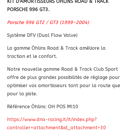
KIT D’AMORTISSEURS ÖHLINS ROAD & TRACK
Track
PORSCHE 996 GT3.
Porsche
996
Porsche 996 GT2 / GT3 (1999-2004)
GT3
Système DFV (Dual Flow Valve)
La
gamme Öhlins Road & Track améliore la
traction et le confort.
Notre nouvelle gamme Road & Track Club Sport
offre de plus grandes possibilités de réglage pour
optimiser vos amortisseurs tant pour la route que
pour la piste.
Référence Öhlins: OH POS MI10
https://www.dna-racing.it/it/index.php?
controller=attachment&id_attachment=30