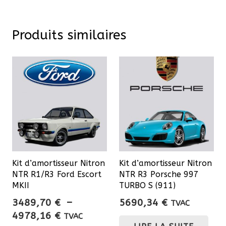
Produits similaires
Kit d’amortisseur Nitron
Kit d’amortisseur Nitron
NTR R1/R3 Ford Escort
NTR R3 Porsche 997
MKII
TURBO S (911)
3489,70
€
–
5690,34
€
TVAC
Plage
4978,16
€
TVAC