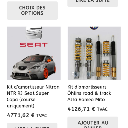
LIRE LA SUITE
de
Ce
CHOIX DES
prix :
produit
OPTIONS
3489,70 €
a
à
plusieurs
4978,16 €
variations.
Les
options
peuvent
être
choisies
sur
Kit d’amortisseur Nitron
Kit d’amortisseurs
la
NTR R3 Seat Super
Öhlins road & track
page
Copa (course
Alfa Romeo Mito
du
uniquement)
4126,71
€
TVAC
produit
4771,62
€
TVAC
AJOUTER AU