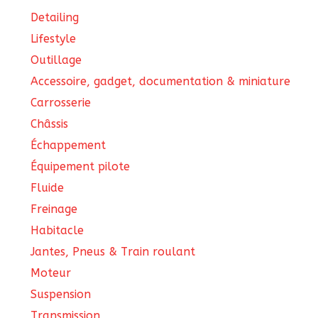
page
Detailing
du
Lifestyle
produit
Outillage
Accessoire, gadget, documentation & miniature
Carrosserie
Châssis
Échappement
Équipement pilote
Fluide
Freinage
Habitacle
Jantes, Pneus & Train roulant
Moteur
Suspension
Transmission