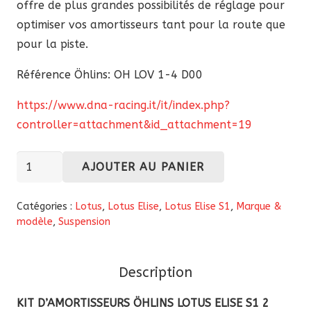
offre de plus grandes possibilités de réglage pour
optimiser vos amortisseurs tant pour la route que
pour la piste.
Référence Öhlins: OH LOV 1-4 D00
https://www.dna-racing.it/it/index.php?
controller=attachment&id_attachment=19
quantité
AJOUTER AU PANIER
de
Kit
Catégories :
Lotus
,
Lotus Elise
,
Lotus Elise S1
,
Marque &
amortisseurs
modèle
,
Suspension
Öhlins
Lotus
Description
Elise
S1
KIT D’AMORTISSEURS ÖHLINS LOTUS ELISE S1 2