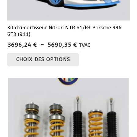
Kit d’amortisseur Nitron NTR R1/R3 Porsche 996
GT3 (911)
Plage
3696,24
€
–
5690,35
€
TVAC
de
Ce
CHOIX DES OPTIONS
prix :
produit
3696,24 €
a
à
plusieurs
5690,35 €
variations.
Les
options
peuvent
être
choisies