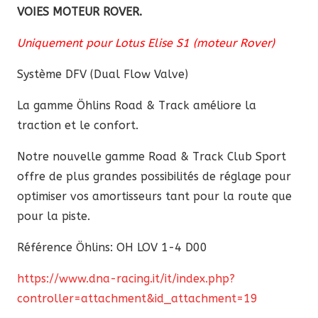
Rover
VOIES MOTEUR ROVER.
2
Uniquement pour Lotus Elise S1 (moteur Rover)
voies
Système DFV (Dual Flow Valve)
La
gamme Öhlins Road & Track améliore la
traction et le confort.
Notre nouvelle gamme Road & Track Club Sport
offre de plus grandes possibilités de réglage pour
optimiser vos amortisseurs tant pour la route que
pour la piste.
Référence Öhlins: OH LOV 1-4 D00
https://www.dna-racing.it/it/index.php?
controller=attachment&id_attachment=19