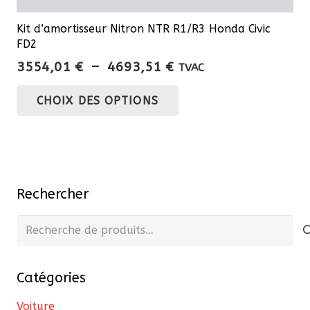
Kit d’amortisseur Nitron NTR R1/R3 Honda Civic
FD2
Plage
3554,01
€
–
4693,51
€
TVAC
de
Ce
CHOIX DES OPTIONS
prix :
produit
3554,01 €
a
à
plusieurs
4693,51 €
variations.
Les
Rechercher
options
peuvent
Recherche
être
pour :
choisies
Catégories
sur
la
Voiture