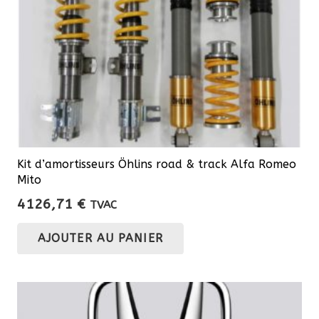
sur
la
page
du
produit
Kit d’amortisseurs Öhlins road & track Alfa Romeo
Mito
4126,71
€
TVAC
AJOUTER AU PANIER