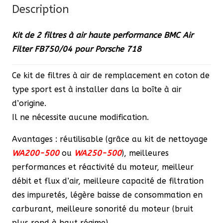
Description
air
haute
Kit de 2 filtres à air haute performance BMC Air
performance
Filter FB750/04 pour Porsche 718
BMC
Air
Ce kit de filtres à air de remplacement en coton de
Filter
type sport est à installer dans la boîte à air
FB750/04
d’origine.
pour
Il ne nécessite aucune modification.
Porsche
718
Avantages : réutilisable (grâce au kit de nettoyage
WA200-500
ou
WA250-500
), meilleures
performances et réactivité du moteur, meilleur
débit et flux d’air, meilleure capacité de filtration
des impuretés, légère baisse de consommation en
carburant, meilleure sonorité du moteur (bruit
plus rond à haut régime).