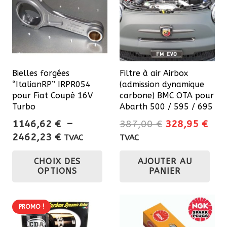
Bielles forgées
Filtre à air Airbox
“ItalianRP” IRPR054
(admission dynamique
pour Fiat Coupè 16V
carbone) BMC OTA pour
Turbo
Abarth 500 / 595 / 695
Le
Le
1146,62
€
–
387,00
€
328,95
€
Plage
prix
prix
2462,23
€
TVAC
TVAC
de
initial
actu
Ce
CHOIX DES
AJOUTER AU
prix :
était :
est 
produit
OPTIONS
PANIER
1146,62 €
387,00 €.
328
a
à
plusieurs
2462,23 €
variations.
PROMO !
Les