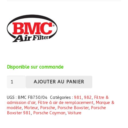
Disponible sur commande
quantité
AJOUTER AU PANIER
de
Kit
UGS :
BMC FB750/04
Catégories :
981
,
982
,
Filtre &
admission d'air
,
Filtre à air de remplacement
,
Marque &
de
modèle
,
Moteur
,
Porsche
,
Porsche Boxster
,
Porsche
2
Boxster 981
,
Porsche Cayman
,
Voiture
filtres
à