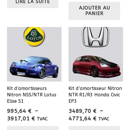
LIRE LA SUITE
AJOUTER AU
PANIER
Kit d’amortisseurs
Kit d’amortisseur Nitron
Nitron NSS/NTR Lotus
NTR R1/R3 Honda Civic
Elise S1
EP3
995,64
€
–
3489,70
€
–
Plage
Plage
3917,01
€
4771,64
€
TVAC
TVAC
de
de
Ce
Ce