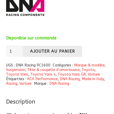
Disponible sur commande
quantité
AJOUTER AU PANIER
de
Kit
UGS :
DNA Racing PC1600
Catégories :
Marque & modèle
,
Suspension
,
Tête & coupelle d'amortisseur
,
Toyota
,
de
Toyota Yaris
,
Toyota Yaris 4
,
Toyota Yaris GR
,
Voiture
montage
Étiquettes :
ACA Performance
,
DNA Racing
,
Made in Italy
,
Racing
,
Voiture
Marque :
DNA Racing
suspension
supérieur
DNA
Description
Racing
PC1600