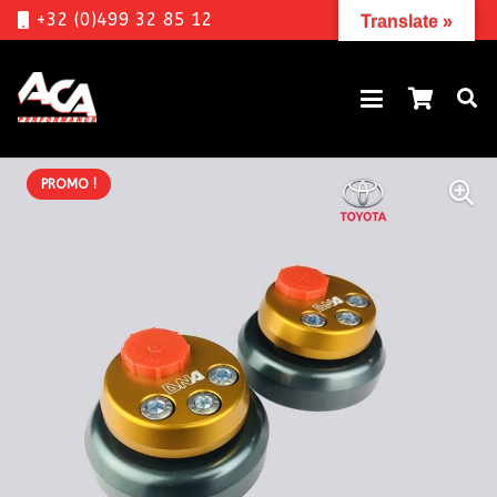
+32 (0)499 32 85 12
Translate »
PROMO !