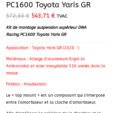
PC1600 Toyota Yaris GR
Le
Le
572,33
€
543,71
€
TVAC
prix
prix
Kit de montage suspension supérieur DNA
initial
actuel
Racing
PC1600
Toyota Yaris GR
était :
est :
572,33 €.
543,71 €.
Application : Toyota Yaris GR (2020 -)
Matériaux : Alliage d’aluminium Ergal et
Anticorodal et acier inoxydable 316 usinés dans la
masse
Finition : Anodisation
Le « top mount » est un composant qui s’interpose
entre l’amortisseur et la cloche d’amortisseur.