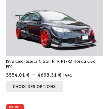
Kit d’amortisseur Nitron NTR R1/R3 Honda Civic
FD2
Plage
3554,01
€
–
4693,51
€
TVAC
de
Ce
CHOIX DES OPTIONS
prix :
produit
3554,01 €
a
à
plusieurs
4693,51 €
PROMO !
variations.