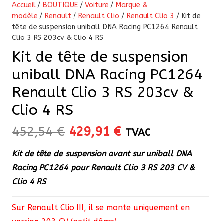
Accueil
/
BOUTIQUE
/
Voiture
/
Marque &
modèle
/
Renault
/
Renault Clio
/
Renault Clio 3
/ Kit de
tête de suspension uniball DNA Racing PC1264 Renault
Clio 3 RS 203cv & Clio 4 RS
Kit de tête de suspension
uniball DNA Racing PC1264
Renault Clio 3 RS 203cv &
Clio 4 RS
Le
Le
452,54
€
429,91
€
TVAC
prix
prix
Kit de tête de suspension avant sur uniball DNA
initial
actuel
Racing PC1264 pour Renault Clio 3 RS 203 CV &
était :
est :
Clio 4 RS
452,54 €.
429,91 €.
Sur Renault Clio III, il se monte uniquement en