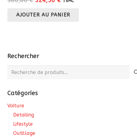
360,60
€
324,50
€
TVAC
prix
prix
AJOUTER AU PANIER
initial
actuel
était :
est :
360,60 €.
324,50 €.
Rechercher
Recherche
pour :
Catégories
Voiture
Detailing
Lifestyle
Outillage