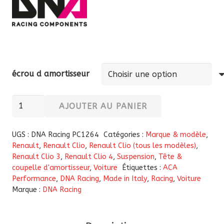
écrou d amortisseur
quantité
AJOUTER AU PANIER
de
Kit
UGS :
DNA Racing PC1264
Catégories :
Marque & modèle
,
de
Renault
,
Renault Clio
,
Renault Clio (tous les modèles)
,
Renault Clio 3
,
Renault Clio 4
,
Suspension
,
Tête &
tête
coupelle d'amortisseur
,
Voiture
Étiquettes :
ACA
de
Performance
,
DNA Racing
,
Made in Italy
,
Racing
,
Voiture
suspension
Marque :
DNA Racing
uniball
DNA