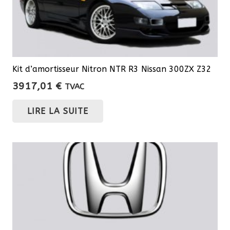
produit
Kit d’amortisseur Nitron NTR R3 Nissan 300ZX Z32
3917,01
€
TVAC
LIRE LA SUITE