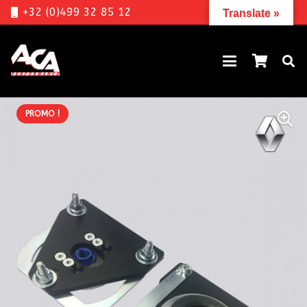
+32 (0)499 32 85 12
Translate »
PROMO !