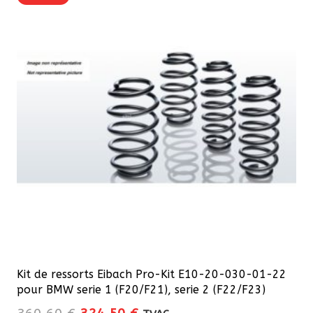
Les
options
peuvent
être
choisies
sur
la
page
du
produit
Kit de ressorts Eibach Pro-Kit E10-20-030-01-22
pour BMW serie 1 (F20/F21), serie 2 (F22/F23)
Le
Le