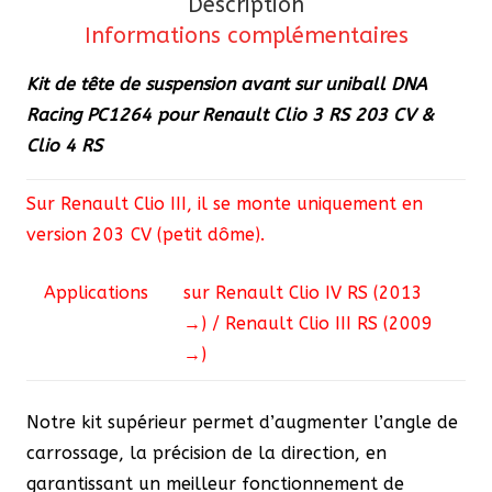
Description
Racing
Informations complémentaires
PC1264
Renault
Kit de tête de suspension avant sur uniball DNA
Clio
Racing PC1264 pour Renault Clio 3 RS 203 CV &
3
Clio 4 RS
RS
203cv
Sur Renault Clio III, il se monte uniquement en
&
version 203 CV (petit dôme).
Clio
4
Applications
sur Renault Clio IV RS (2013
RS
→) / Renault Clio III RS (2009
→)
Notre kit supérieur permet d’augmenter l’angle de
carrossage, la précision de la direction, en
garantissant un meilleur fonctionnement de