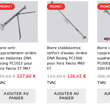
PROMO !
PROMO !
PROMO
arre anti-
Barre stabilisatrice,
Barre 
approchement arrière
renfort d’essieu arrière
rappro
vec biellettes DNA
DNA Racing PC1066
supéri
acing PC1023 pour
pour Ford Fiesta MKII
PC0001
ord Fiesta ST MK7
ST
500/5
Le
Le
Le
Le
39,60
€
227,60
€
133,10
€
126,45
€
206,
prix
prix
prix
prix
VAC
TVAC
TVAC
initial
actuel
initial
actuel
AJOUTER AU
AJOUTER AU
AJ
était :
est :
était :
est :
PANIER
PANIER
239,60 €.
227,60 €.
133,10 €.
126,45 €.