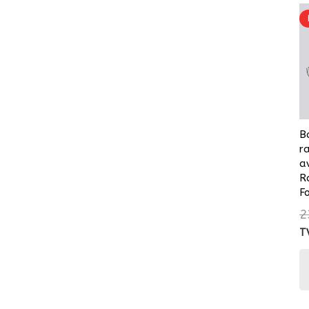
B
r
a
R
F
2
T