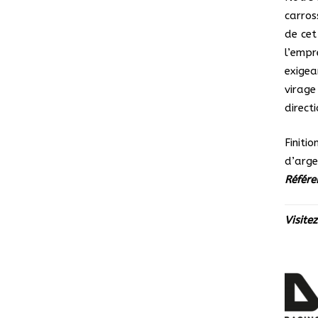
carros
de ce
l’empr
exigea
virage
direct
Finiti
d’arge
Référ
Visite