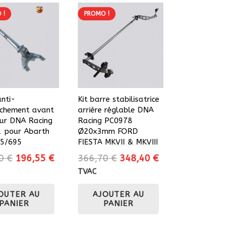
 !
PROMO !
anti-
Kit barre stabilisatrice
chement avant
arrière réglable DNA
eur DNA Racing
Racing PC0978
 pour Abarth
Ø20x3mm FORD
95/695
FIESTA MKVII & MKVIII
Le
Le
Le
Le
90
€
196,55
€
366,70
€
348,40
€
prix
prix
prix
prix
TVAC
initial
actuel
initial
actuel
OUTER AU
AJOUTER AU
était :
est :
était :
est :
PANIER
PANIER
206,90 €.
196,55 €.
366,70 €.
348,40 €.