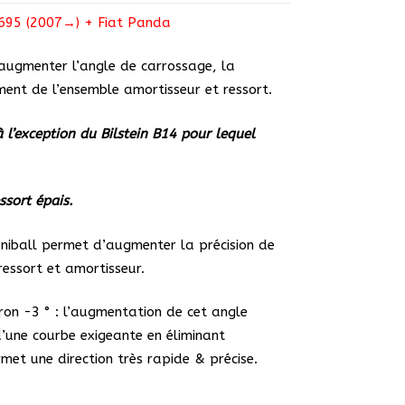
7
/695 (2007→) + Fiat Panda
h
’augmenter l’angle de carrossage, la
ement de l’ensemble amortisseur et ressort.
à l’exception du Bilstein B14 pour lequel
ssort épais.
niball permet d’augmenter la précision de
ressort et amortisseur.
ron -3 ° : l’augmentation de cet angle
’une courbe exigeante en éliminant
et une direction très rapide & précise.
.