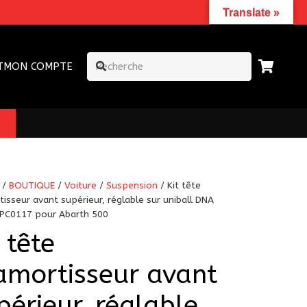
Translate »
T
MON COMPTE
/
BOUTIQUE
/
Voiture
/
Suspension
/ Kit tête
isseur avant supérieur, réglable sur uniball DNA
 PC0117 pour Abarth 500
t tête
amortisseur avant
périeur, réglable