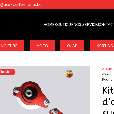
o@aca-performance.be
HOME
BOUTIQUE
NOS SERVICES
CONTAC
VOITURE
MOTO
QUAD
KARTING
Accueil
PROMO !
d’amort
Racing
Ki
d’
su