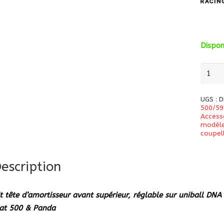
Dispo
quanti
de
Kit
UGS :
D
tête
500/59
Access
d'amor
modèl
coupel
avant
supéri
réglab
escription
sur
unibal
it tête d’amortisseur avant supérieur, réglable sur uniball 
DNA
iat 500 & Panda
Racing