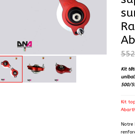
su
Ra
Ab
55
Kit tê
unibal
500/5
Kit to
Abart
Notre 
renfor