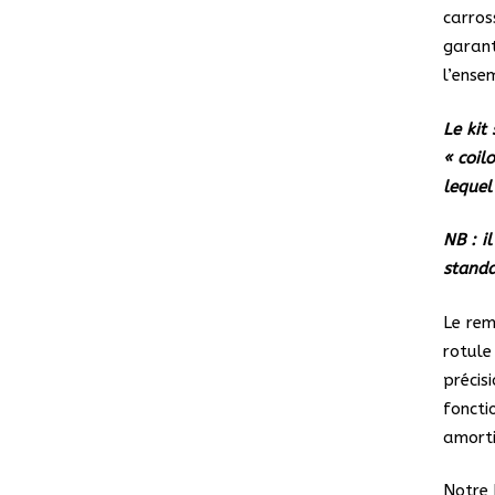
carros
garant
l’ense
Le kit
« coil
lequel
NB : i
standa
Le rem
rotule
précis
foncti
amorti
Notre 