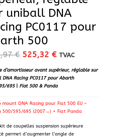
r uniball DNA
cing PC0117 pour
arth 500
Le
Le
2,97
€
525,32
€
TVAC
prix
prix
initial
actuel
te d’amortisseur avant supérieur, réglable sur
était :
est :
l DNA Racing PC0117 pour Abarth
552,97 €.
525,32 €.
95/695
|
Fiat 500 & Panda
p mount DNA Racing pour Fiat 500 EU –
h 500/595/695 (2007→) + Fiat Panda
kit de coupelles suspension supérieure
cé permet d’augmenter l’angle de