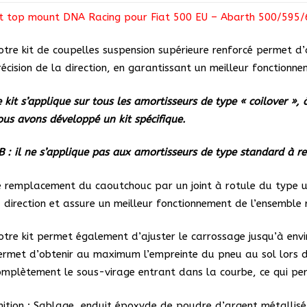
PC011
it top mount DNA Racing pour Fiat 500 EU – Abarth 500/595
pour
Abart
otre kit de coupelles suspension supérieure renforcé permet d
500
récision de la direction, en garantissant un meilleur fonctionn
 kit s’applique sur tous les amortisseurs de type « coilover », 
ous avons développé un kit spécifique.
B : il ne s’applique pas aux amortisseurs de type standard à re
e remplacement du caoutchouc par un joint à rotule du type u
a direction et assure un meilleur fonctionnement de l’ensemble 
otre kit permet également d’ajuster le carrossage jusqu’à envi
ermet d’obtenir au maximum l’empreinte du pneu au sol lors d
omplètement le sous-virage entrant dans la courbe, ce qui perm
inition : Sablage, enduit époxyde de poudre d’argent métallisé