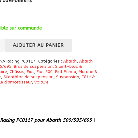
nible sur commande
té
AJOUTER AU PANIER
NA Racing PC0117
Catégories :
Abarth
,
Abarth
5/695
,
Bras de suspension, Silent-bloc &
oire
,
Châssis
,
Fiat
,
Fiat 500
,
Fiat Panda
,
Marque &
tisseur
e
,
Silentbloc de suspension
,
Suspension
,
Tête &
le d'amortisseur
,
Voiture
eur,
le
l
DNA Racing PC0117 pour Abarth 500/595/695
|