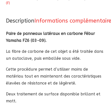
(F)
panneaux
latéraux
en
Description
Informations complémentair
carbone
Paire de panneaux latéraux en carbone Fébur
Fébur
Yamaha FZ6 (03-09).
Yamaha
FZ6
La fibre de carbone de cet objet a été traitée dans
2003-
un autoclave, puis emballée sous vide.
2009
Cette procédure permet d’utiliser moins de
matériau tout en maintenant des caractéristiques
élevées de résistance et de légèreté.
Deux traitement de surface disponible brillant et
matt.