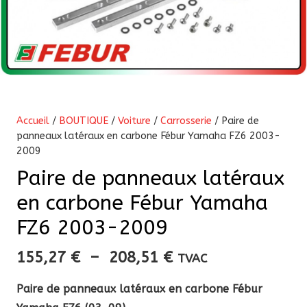
Accueil
/
BOUTIQUE
/
Voiture
/
Carrosserie
/ Paire de
panneaux latéraux en carbone Fébur Yamaha FZ6 2003-
2009
Paire de panneaux latéraux
en carbone Fébur Yamaha
FZ6 2003-2009
Plage
155,27
€
–
208,51
€
TVAC
de
Paire de panneaux latéraux en carbone Fébur
prix :