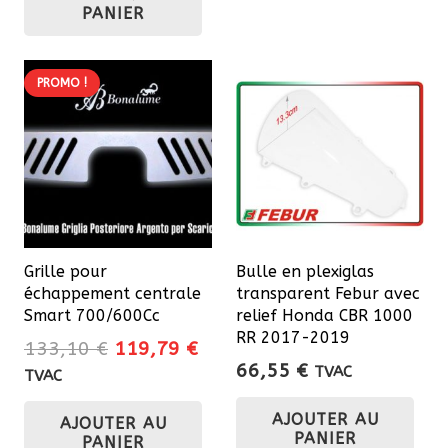
PANIER
PROMO !
Grille pour
Bulle en plexiglas
échappement centrale
transparent Febur avec
Smart 700/600Cc
relief Honda CBR 1000
RR 2017-2019
Le
Le
133,10
€
119,79
€
66,55
€
prix
prix
TVAC
TVAC
initial
actuel
AJOUTER AU
AJOUTER AU
était :
est :
PANIER
PANIER