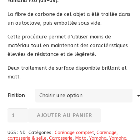
Yamaha FZ6 (03-09).
155,27 €
à
La fibre de carbone de cet objet a été traitée dans
208,51 €
un autoclave, puis emballée sous vide.
Cette procédure permet d’utiliser moins de
matériau tout en maintenant des caractéristiques
élevées de résistance et de légèreté.
Deux traitement de surface disponible brillant et
matt.
Finition
quantité
AJOUTER AU PANIER
de
Paire
UGS :
ND
Catégories :
Carénage complet
,
Carénage,
carrosserie & selle
,
Carrosserie
,
Moto
,
Yamaha
,
Yamaha
de