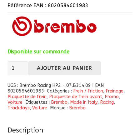
Référence EAN : 8020584601983
Disponible sur commande
quantité
AJOUTER AU PANIER
de
Plaquettes
UGS :
Brembo Racing HP2 - 07.B314.09 | EAN
8020584601983
Catégories :
Frein / Friction
,
Freinage
,
de
Plaquette de frein
,
Plaquette de frein avant
,
Promo
,
frein
Voiture
Étiquettes :
Brembo
,
Made in Italy
,
Racing
,
Trackdays
,
Voiture
Marque :
Brembo
avant
Brembo
Racing
Description
HP2