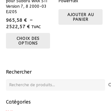
pour Subaru WRX STI
Powerflex
du
Version 7, 8 2000-03
produit
EJ205
AJOUTER AU
PANIER
965,58
€
–
Plage
2522,57
€
TVAC
de
Ce
CHOIX DES
prix :
produit
OPTIONS
965,58 €
a
à
plusieurs
2522,57 €
variations.
Les
Rechercher
options
peuvent
Recherche
être
pour :
choisies
Catégories
sur
la