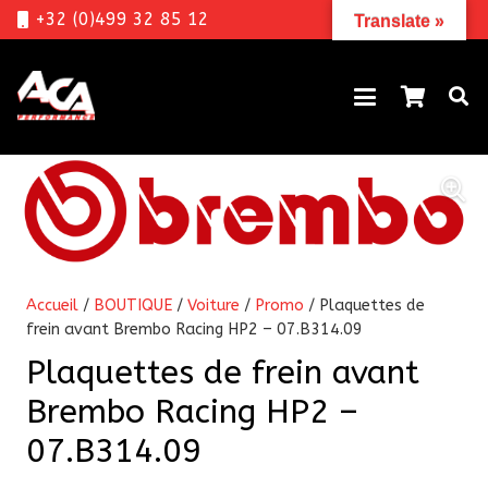
+32 (0)499 32 85 12
Translate »
Accueil
/
BOUTIQUE
/
Voiture
/
Promo
/ Plaquettes de
frein avant Brembo Racing HP2 – 07.B314.09
Plaquettes de frein avant
Brembo Racing HP2 –
07.B314.09