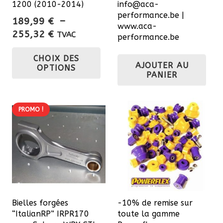
1200 (2010-2014)
info@aca-
performance.be |
189,99
€
–
www.aca-
Plage
255,32
€
TVAC
performance.be
de
Ce
CHOIX DES
prix :
produit
AJOUTER AU
OPTIONS
189,99 €
PANIER
a
à
plusieurs
255,32 €
variations.
PROMO !
Les
options
peuvent
être
choisies
sur
la
Bielles forgées
-10% de remise sur
“ItalianRP” IRPR170
toute la gamme
page