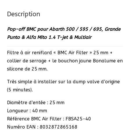
Punto
Description
&
Alfa
Pop-off BMC pour Abarth 500 / 595 / 695, Grande
Mito
Punto & Alfa Mito 1.4 T-jet & Multiair
1.4
T-
Filtre à air reniflard « BMC Air Filter » 25 mm +
jet
collier de serrage + le bouchon jaune Bonalume en
&
silicone de 25 mm.
Multiair
Très simple à installer sur la dump valve d’origine
(5 minutes).
Diamètre d’entée : 25 mm
Longueur : 40 mm
Référence BMC Air Filter : FBSA25-40
Numéro EAN : 8032872865168