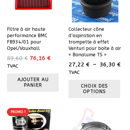
Filtre à air haute
Collecteur cône
performance BMC
d’aspiration en
FB934/01 pour
trompette à effet
Opel/Vauxhall
Venturi pour boite à air
« Bonalume TS »
Le
Le
89,60
€
76,16
€
Pla
27,22
€
–
36,30
€
prix
prix
TVAC
de
initial
actuel
TVAC
prix
Ce
AJOUTER AU
était :
est :
PANIER
CHOIX DES
27,
89,60 €.
76,16 €.
pro
OPTIONS
à
a
36,
plu
var
PROMO !
Les
opt