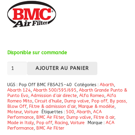
Disponible sur commande
quantité
AJOUTER AU PANIER
de
Pop-
UGS :
Pop Off BMC FBSA25-40
Catégories :
Abarth
,
Abarth 124
,
Abarth 500/595/695
,
Abarth Grande Punto &
off
Punto Evo
,
Admission d'air directe
,
Alfa Romeo
,
Alfa
BMC
Romeo Mito
,
Circuit d'huile
,
Dump valve, Pop off, By pass,
Blow Off
,
Filtre & admission d'air
,
Marque & modèle
,
pour
Moteur
,
Voiture
Étiquettes :
500
,
Abarth
,
ACA
Abarth
Performance
,
BMC Air Filter
,
Dump valve
,
Filtre à air
,
Made in Italy
,
Pop off
,
Racing
,
Voiture
Marque :
ACA
500/595/695,
Performance
,
BMC Air Filter
Grande