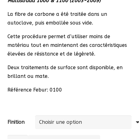
Multistrada 1000 & 1100 (2003-2009)
90,75 €
à
La fibre de carbone a été traitée dans un
122,21 €
autoclave, puis emballée sous vide.
Cette procédure permet d’utiliser moins de
matériau tout en maintenant des caractéristiques
élevées de résistance et de légèreté.
Deux traitements de surface sont disponible, en
brillant ou mate.
Référence Febur: 0100
Finition
quantité