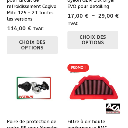
pour circuit de
Gyeon Q2M Silk Dryer
refroidissement Cagiva
EVO pour detailing
Mito 125 – 2T toutes
Pla
17,00
€
–
29,00
€
les versions
de
TVAC
114,00
€
TVAC
prix
Ce
Ce
CHOIX DES
17,
pro
CHOIX DES
OPTIONS
produit
à
a
OPTIONS
a
29,
plu
plusieurs
var
variations.
PROMO !
Les
Les
opt
options
pe
peuvent
êtr
être
cho
choisies
sur
sur
la
Paire de protection de
Filtre à air haute
la
pa
cadre PP pour Yamaha
performance BMC