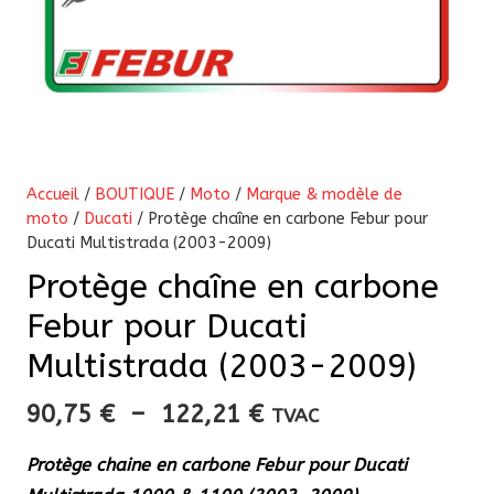
Accueil
/
BOUTIQUE
/
Moto
/
Marque & modèle de
moto
/
Ducati
/ Protège chaîne en carbone Febur pour
Ducati Multistrada (2003-2009)
Protège chaîne en carbone
Febur pour Ducati
Multistrada (2003-2009)
Plage
90,75
€
–
122,21
€
TVAC
de
Protège chaine en carbone Febur pour Ducati
prix :