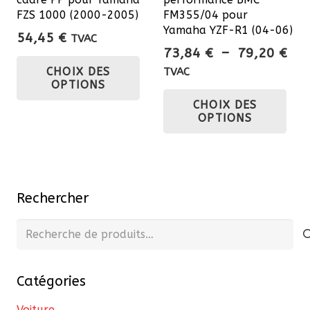
page
FZS 1000 (2000-2005)
FM355/04 pour
du
du
Yamaha YZF-R1 (04-06)
pro
54,45
€
TVAC
produit
Pla
73,84
€
–
79,20
€
Ce
de
CHOIX DES
TVAC
produit
OPTIONS
prix
Ce
a
CHOIX DES
73,
pro
plusieurs
OPTIONS
à
a
variations.
79,
plu
Les
var
options
Les
peuvent
Rechercher
opt
être
pe
Recherche
choisies
êtr
pour :
sur
cho
la
Catégories
sur
page
la
du
Voiture