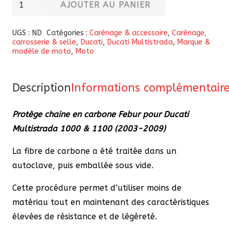
AJOUTER AU PANIER
de
Protège
UGS :
ND
Catégories :
Carénage & accessoire
,
Carénage,
carrosserie & selle
,
Ducati
,
Ducati Multistrada
,
Marque &
chaîne
modèle de moto
,
Moto
en
carbone
Febur
Description
Informations complémentair
pour
Protège chaine en carbone Febur pour Ducati
Ducati
Multistrada 1000 & 1100 (2003-2009)
Multistrada
(2003-
La fibre de carbone a été traitée dans un
2009)
autoclave, puis emballée sous vide.
Cette procédure permet d’utiliser moins de
matériau tout en maintenant des caractéristiques
élevées de résistance et de légèreté.