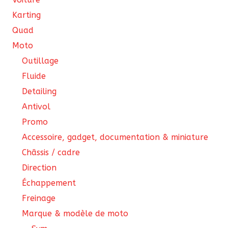
pa
produit
Karting
du
Quad
pro
Moto
Outillage
Fluide
Detailing
Antivol
Promo
Accessoire, gadget, documentation & miniature
Châssis / cadre
Direction
Échappement
Freinage
Marque & modèle de moto