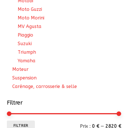
Motobi
Moto Guzzi
Moto Morini
MV Agusta
Piaggio
Suzuki
Triumph
Yamaha
Moteur
Suspension
Carénage, carrosserie & selle
Filtrer
Pri
Pri
Prix :
0 €
—
2820 €
FILTRER