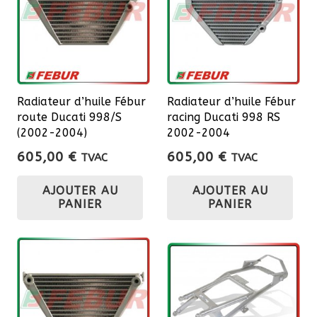
opt
pe
êtr
cho
sur
Radiateur d’huile Fébur
Radiateur d’huile Fébur
la
route Ducati 998/S
racing Ducati 998 RS
pa
(2002-2004)
2002-2004
du
605,00
€
605,00
€
TVAC
TVAC
pro
AJOUTER AU
AJOUTER AU
PANIER
PANIER