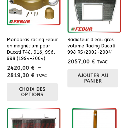
Monobras racing Febur
Radiateur d’eau gros
en magnésium pour
volume Racing Ducati
Ducati 748, 916, 996,
998 RS (2002-2004)
998 (1994-2004)
2057,00
€
TVAC
2420,00
€
–
Plage
2819,30
€
AJOUTER AU
TVAC
PANIER
de
Ce
CHOIX DES
prix :
produit
OPTIONS
2420,00 €
a
à
plusieurs
2819,30 €
variations.
Les