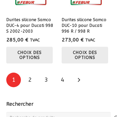
Durites silicone Samco
Durites silicone Samco
DUC-4 pour Ducati 998
DUC-10 pour Ducati
S 2002-2003
996 R / 998 R
285,00
€
273,00
€
TVAC
TVAC
Ce
Ce
CHOIX DES
CHOIX DES
produit
pro
OPTIONS
OPTIONS
a
a
plusieurs
plu
Pagination
variations.
var
1
2
3
4
Les
Les
des
options
opt
publications
peuvent
pe
Rechercher
être
êtr
choisies
cho
Recherche