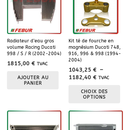
options
peuvent
être
choisies
sur
Radiateur d’eau gros
Kit té de fourche en
la
volume Racing Ducati
magnésium Ducati 748,
page
998 / S / R (2002-2004)
916, 996 & 998 (1994-
du
2004)
1815,00
€
TVAC
produit
1043,25
€
–
Plage
1182,40
€
AJOUTER AU
TVAC
PANIER
de
Ce
CHOIX DES
prix :
pro
OPTIONS
1043,25 €
a
à
plu
1182,40 €
var
Les