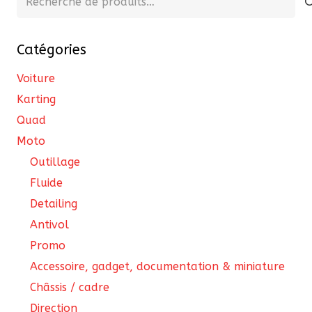
sur
sur
pour :
la
la
page
pa
Catégories
du
du
Voiture
produit
pro
Karting
Quad
Moto
Outillage
Fluide
Detailing
Antivol
Promo
Accessoire, gadget, documentation & miniature
Châssis / cadre
Direction